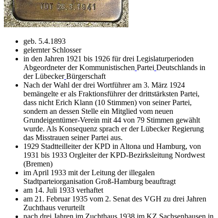
geb. 5.4.1893
gelernter Schlosser
in den Jahren 1921 bis 1926 für drei Legislaturperioden
Abgeordneter der Kommunistischen
Partei
Deutschlands in
der Lübecker
Bürgerschaft
Nach der Wahl der drei Wortführer am 3. März 1924
bemängelte er als Fraktionsführer der drittstärksten Partei,
dass nicht Erich Klann (10 Stimmen) von seiner Partei,
sondern an dessen Stelle ein Mitglied vom neuen
Grundeigentümer-Verein mit 44 von 79 Stimmen gewählt
wurde. Als Konsequenz sprach er der Lübecker Regierung
das Misstrauen seiner Partei aus.
1929 Stadtteilleiter der KPD in Altona und Hamburg, von
1931 bis 1933 Orgleiter der KPD-Bezirksleitung Nordwest
(Bremen)
im April 1933 mit der Leitung der illegalen
Stadtparteiorganisation Groß-Hamburg beauftragt
am 14. Juli 1933 verhaftet
am 21. Februar 1935 vom 2. Senat des VGH zu drei Jahren
Zuchthaus verurteilt
nach drei Jahren im Zuchthaus 1938 im KZ
Sachsenhausen in