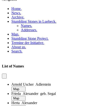
Home
.
News
.
Archive
.
Stumbling Stones in Luebeck
.
Names
.
Addresses
.
Map
.
Stumbling Stone Project
.
Termine der Initiative
.
About us
.
Search
.
List of Names
Arnold Uscher Adlerstein
Map
Frieda Alexander geb. Segal
Map
Herta Alexander