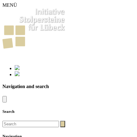
MENÜ
261
Stumbling Stones in Luebeck
Navigation and search
Search
Navigation