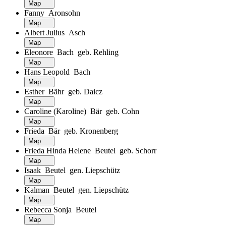
Map
Fanny Aronsohn
Map
Albert Julius Asch
Map
Eleonore Bach geb. Rehling
Map
Hans Leopold Bach
Map
Esther Bähr geb. Daicz
Map
Caroline (Karoline) Bär geb. Cohn
Map
Frieda Bär geb. Kronenberg
Map
Frieda Hinda Helene Beutel geb. Schorr
Map
Isaak Beutel gen. Liepschütz
Map
Kalman Beutel gen. Liepschütz
Map
Rebecca Sonja Beutel
Map