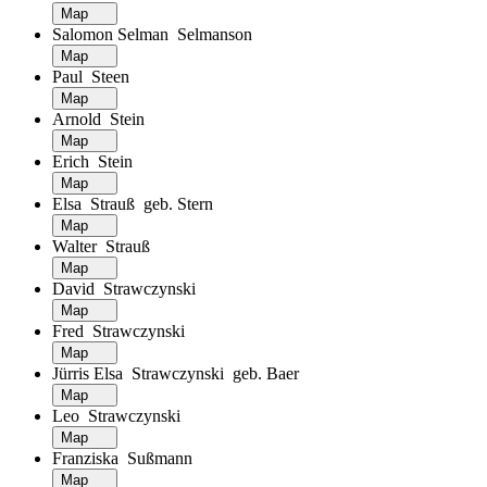
Map
Salomon Selman Selmanson
Map
Paul Steen
Map
Arnold Stein
Map
Erich Stein
Map
Elsa Strauß geb. Stern
Map
Walter Strauß
Map
David Strawczynski
Map
Fred Strawczynski
Map
Jürris Elsa Strawczynski geb. Baer
Map
Leo Strawczynski
Map
Franziska Sußmann
Map