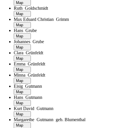
Map
Ruth Goldschmidt
Map
Max Eduard Christian Grimm
Map
Hans Grube
Map
Johannes Grube
Map
Clara Grünfeldt
Map
Emma Grünfeldt
Map
Minna Grünfeldt
Map
Eisig Gutmann
Map
Hans Gutmann
Map
Kurt David Gutmann
Map
Margarethe Gutmann geb. Blumenthal
Map