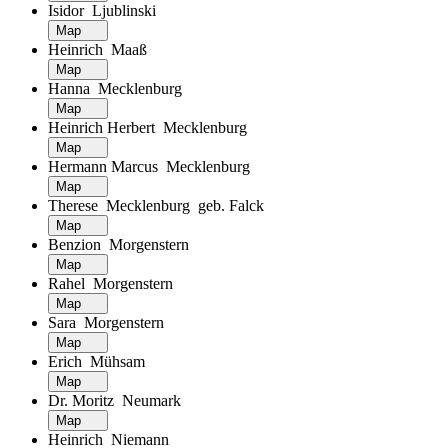
Isidor Ljublinski
Map
Heinrich Maaß
Map
Hanna Mecklenburg
Map
Heinrich Herbert Mecklenburg
Map
Hermann Marcus Mecklenburg
Map
Therese Mecklenburg geb. Falck
Map
Benzion Morgenstern
Map
Rahel Morgenstern
Map
Sara Morgenstern
Map
Erich Mühsam
Map
Dr. Moritz Neumark
Map
Heinrich Niemann