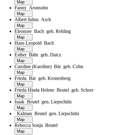
Map
Fanny Aronsohn
Map
Albert Julius Asch
Map
Eleonore Bach geb. Rehling
Map
Hans Leopold Bach
Map
Esther Bähr geb. Daicz
Map
Caroline (Karoline) Bär geb. Cohn
Map
Frieda Bär geb. Kronenberg
Map
Frieda Hinda Helene Beutel geb. Schorr
Map
Isaak Beutel gen. Liepschütz
Map
Kalman Beutel gen. Liepschütz
Map
Rebecca Sonja Beutel
Map