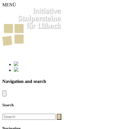
MENÜ
261
Stumbling Stones in Luebeck
Navigation and search
Search
Navigation