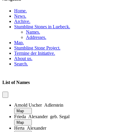
Home
.
News
.
Archive
.
Stumbling Stones in Luebeck
.
Names
.
Addresses
.
Map
.
Stumbling Stone Project
.
Termine der Initiative
.
About us
.
Search
.
List of Names
Arnold Uscher Adlerstein
Map
Frieda Alexander geb. Segal
Map
Herta Alexander