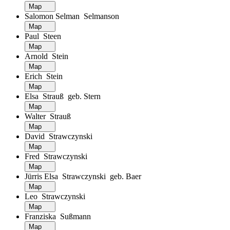
Map
Salomon Selman Selmanson
Map
Paul Steen
Map
Arnold Stein
Map
Erich Stein
Map
Elsa Strauß geb. Stern
Map
Walter Strauß
Map
David Strawczynski
Map
Fred Strawczynski
Map
Jürris Elsa Strawczynski geb. Baer
Map
Leo Strawczynski
Map
Franziska Sußmann
Map