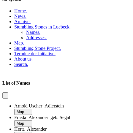
Home
.
News
.
Archive
.
Stumbling Stones in Luebeck
.
Names
.
Addresses
.
Map
.
Stumbling Stone Project
.
Termine der Initiative
.
About us
.
Search
.
List of Names
Arnold Uscher Adlerstein
Map
Frieda Alexander geb. Segal
Map
Herta Alexander