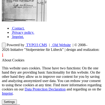
Contact
.
Privacy policy
.
Imprint
.
Powered by
TYPO3 CMS
|
Old Website
| © 2008–
2026
Initiative "Stolpersteine für Lübeck"
| design and realization:
i
dentity projects – webdesign for you
About Cookies
This website uses cookies. Those have two functions: On the one
hand they are providing basic functionality for this website. On the
other hand they allow us to improve our content for you by saving
and analyzing anonymized user data. You can redraw your consent
to using these cookies at any time. Find more information regarding
cookies on our
Data Protection Declaration
and regarding us on the
Imprint
.
Settings