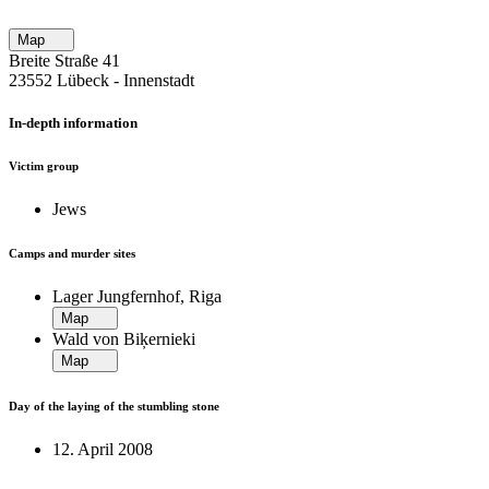
Map
Breite Straße 41
23552 Lübeck ‐ Innenstadt
In-depth information
Victim group
Jews
Camps and murder sites
Lager Jungfernhof, Riga
Map
Wald von Biķernieki
Map
Day of the laying of the stumbling stone
12. April 2008