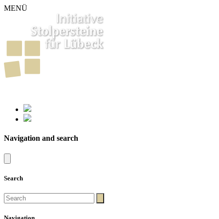
MENÜ
261
Stumbling Stones in Luebeck
Navigation and search
Search
Navigation