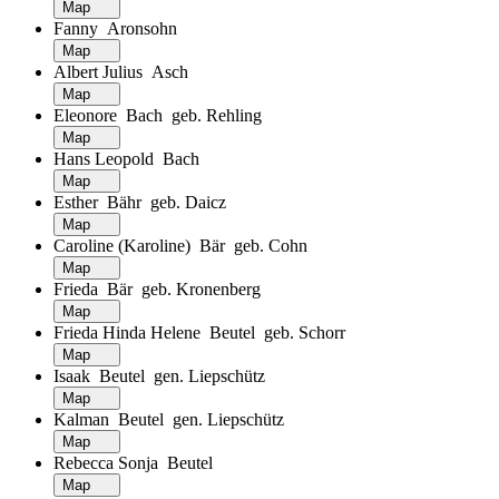
Map
Fanny Aronsohn
Map
Albert Julius Asch
Map
Eleonore Bach geb. Rehling
Map
Hans Leopold Bach
Map
Esther Bähr geb. Daicz
Map
Caroline (Karoline) Bär geb. Cohn
Map
Frieda Bär geb. Kronenberg
Map
Frieda Hinda Helene Beutel geb. Schorr
Map
Isaak Beutel gen. Liepschütz
Map
Kalman Beutel gen. Liepschütz
Map
Rebecca Sonja Beutel
Map