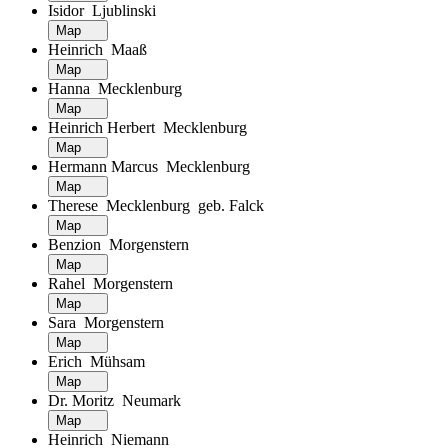
Isidor Ljublinski
Map
Heinrich Maaß
Map
Hanna Mecklenburg
Map
Heinrich Herbert Mecklenburg
Map
Hermann Marcus Mecklenburg
Map
Therese Mecklenburg geb. Falck
Map
Benzion Morgenstern
Map
Rahel Morgenstern
Map
Sara Morgenstern
Map
Erich Mühsam
Map
Dr. Moritz Neumark
Map
Heinrich Niemann