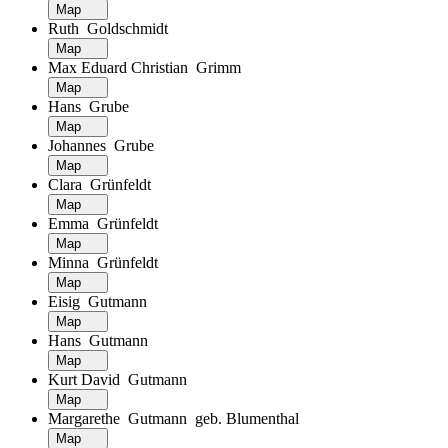
Map
Ruth Goldschmidt
Map
Max Eduard Christian Grimm
Map
Hans Grube
Map
Johannes Grube
Map
Clara Grünfeldt
Map
Emma Grünfeldt
Map
Minna Grünfeldt
Map
Eisig Gutmann
Map
Hans Gutmann
Map
Kurt David Gutmann
Map
Margarethe Gutmann geb. Blumenthal
Map