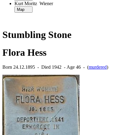
Kurt Moritz Wiener
Map
Stumbling Stone
Flora Hess
Born 24.12.1895 ‐ Died 1942 ‐ Age 46 ‐ (
murdered
)