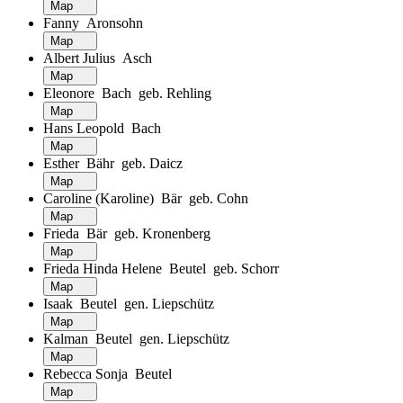
Map
Fanny Aronsohn
Map
Albert Julius Asch
Map
Eleonore Bach geb. Rehling
Map
Hans Leopold Bach
Map
Esther Bähr geb. Daicz
Map
Caroline (Karoline) Bär geb. Cohn
Map
Frieda Bär geb. Kronenberg
Map
Frieda Hinda Helene Beutel geb. Schorr
Map
Isaak Beutel gen. Liepschütz
Map
Kalman Beutel gen. Liepschütz
Map
Rebecca Sonja Beutel
Map