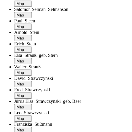
Map
Salomon Selman Selmanson
Map
Paul Steen
Map
Arnold Stein
Map
Erich Stein
Map
Elsa Strauß geb. Stern
Map
Walter Strauß
Map
David Strawczynski
Map
Fred Strawczynski
Map
Jürris Elsa Strawczynski geb. Baer
Map
Leo Strawczynski
Map
Franziska Sußmann
Map