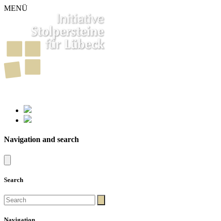
MENÜ
261
Stumbling Stones in Luebeck
Navigation and search
Search
Navigation