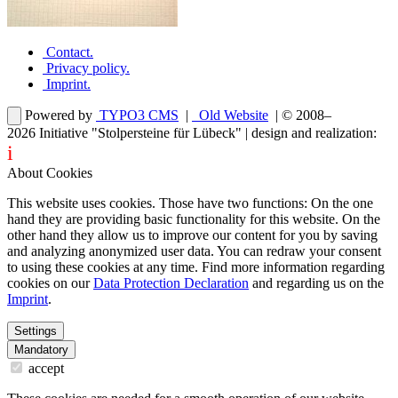
Contact
.
Privacy policy
.
Imprint
.
Powered by
TYPO3 CMS
|
Old Website
| © 2008–
2026
Initiative "Stolpersteine für Lübeck"
| design and realization:
i
dentity projects – webdesign for you
About Cookies
This website uses cookies. Those have two functions: On the one
hand they are providing basic functionality for this website. On the
other hand they allow us to improve our content for you by saving
and analyzing anonymized user data. You can redraw your consent
to using these cookies at any time. Find more information regarding
cookies on our
Data Protection Declaration
and regarding us on the
Imprint
.
Settings
Mandatory
accept