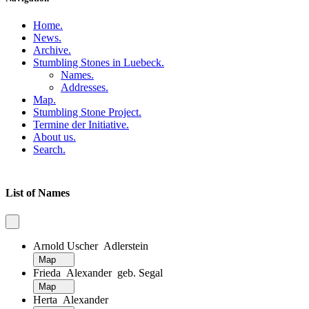
Home
.
News
.
Archive
.
Stumbling Stones in Luebeck
.
Names
.
Addresses
.
Map
.
Stumbling Stone Project
.
Termine der Initiative
.
About us
.
Search
.
List of Names
Arnold Uscher Adlerstein
Map
Frieda Alexander geb. Segal
Map
Herta Alexander