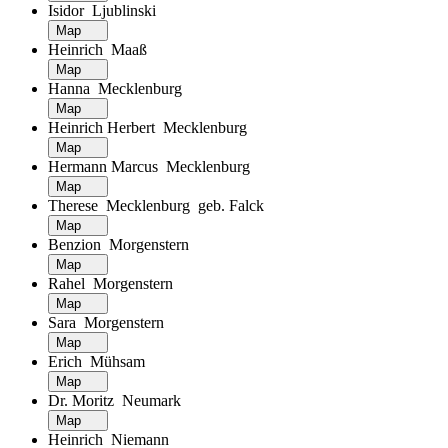
Isidor Ljublinski
Map
Heinrich Maaß
Map
Hanna Mecklenburg
Map
Heinrich Herbert Mecklenburg
Map
Hermann Marcus Mecklenburg
Map
Therese Mecklenburg geb. Falck
Map
Benzion Morgenstern
Map
Rahel Morgenstern
Map
Sara Morgenstern
Map
Erich Mühsam
Map
Dr. Moritz Neumark
Map
Heinrich Niemann