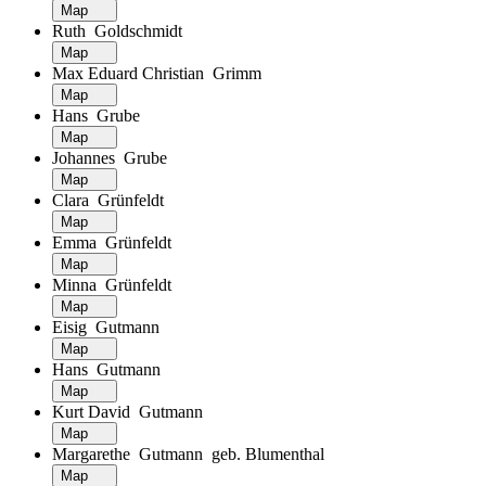
Map
Ruth Goldschmidt
Map
Max Eduard Christian Grimm
Map
Hans Grube
Map
Johannes Grube
Map
Clara Grünfeldt
Map
Emma Grünfeldt
Map
Minna Grünfeldt
Map
Eisig Gutmann
Map
Hans Gutmann
Map
Kurt David Gutmann
Map
Margarethe Gutmann geb. Blumenthal
Map