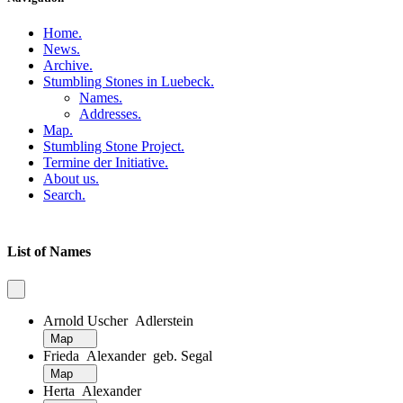
Home
.
News
.
Archive
.
Stumbling Stones in Luebeck
.
Names
.
Addresses
.
Map
.
Stumbling Stone Project
.
Termine der Initiative
.
About us
.
Search
.
List of Names
Arnold Uscher Adlerstein
Map
Frieda Alexander geb. Segal
Map
Herta Alexander