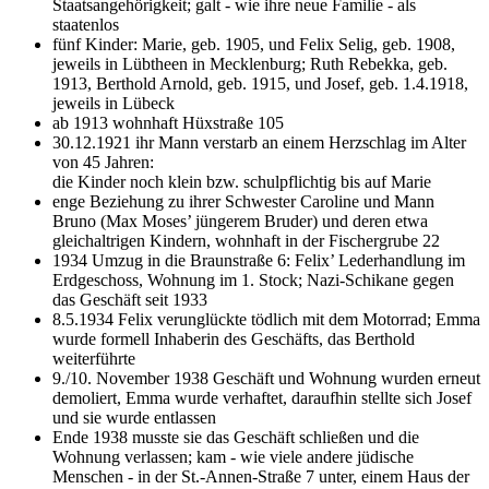
Staatsangehörigkeit; galt - wie ihre neue Familie - als
staatenlos
fünf Kinder: Marie, geb. 1905, und Felix Selig, geb. 1908,
jeweils in Lübtheen in Mecklenburg; Ruth Rebekka, geb.
1913, Berthold Arnold, geb. 1915, und Josef, geb. 1.4.1918,
jeweils in Lübeck
ab 1913 wohnhaft Hüxstraße 105
30.12.1921 ihr Mann verstarb an einem Herzschlag im Alter
von 45 Jahren:
die Kinder noch klein bzw. schulpflichtig bis auf Marie
enge Beziehung zu ihrer Schwester Caroline und Mann
Bruno (Max Moses’ jüngerem Bruder) und deren etwa
gleichaltrigen Kindern, wohnhaft in der Fischergrube 22
1934 Umzug in die Braunstraße 6: Felix’ Lederhandlung im
Erdgeschoss, Wohnung im 1. Stock; Nazi-Schikane gegen
das Geschäft seit 1933
8.5.1934 Felix verunglückte tödlich mit dem Motorrad; Emma
wurde formell Inhaberin des Geschäfts, das Berthold
weiterführte
9./10. November 1938 Geschäft und Wohnung wurden erneut
demoliert, Emma wurde verhaftet, daraufhin stellte sich Josef
und sie wurde entlassen
Ende 1938 musste sie das Geschäft schließen und die
Wohnung verlassen; kam - wie viele andere jüdische
Menschen - in der St.-Annen-Straße 7 unter, einem Haus der