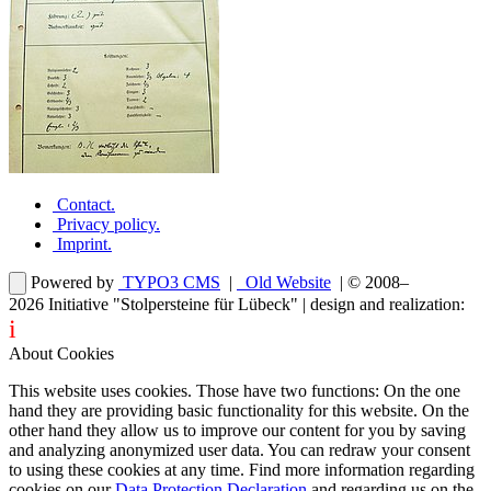
Contact
.
Privacy policy
.
Imprint
.
Powered by
TYPO3 CMS
|
Old Website
| © 2008–
2026
Initiative "Stolpersteine für Lübeck"
| design and realization:
i
dentity projects – webdesign for you
About Cookies
This website uses cookies. Those have two functions: On the one
hand they are providing basic functionality for this website. On the
other hand they allow us to improve our content for you by saving
and analyzing anonymized user data. You can redraw your consent
to using these cookies at any time. Find more information regarding
cookies on our
Data Protection Declaration
and regarding us on the