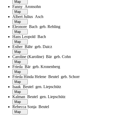
Map
Fanny Aronsohn
Map
Albert Julius Asch
Map
Eleonore Bach geb. Rehling
Map
Hans Leopold Bach
Map
Esther Bähr geb. Daicz
Map
Caroline (Karoline) Bär geb. Cohn
Map
Frieda Bär geb. Kronenberg
Map
Frieda Hinda Helene Beutel geb. Schorr
Map
Isaak Beutel gen. Liepschütz
Map
Kalman Beutel gen. Liepschütz
Map
Rebecca Sonja Beutel
Map