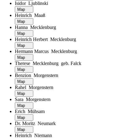
Isidor Ljublinski
Map
Heinrich Maaß
Map
Hanna Mecklenburg
Map
Heinrich Herbert Mecklenburg
Map
Hermann Marcus Mecklenburg
Map
Therese Mecklenburg geb. Falck
Map
Benzion Morgenstern
Map
Rahel Morgenstern
Map
Sara Morgenstern
Map
Erich Mühsam
Map
Dr. Moritz Neumark
Map
Heinrich Niemann