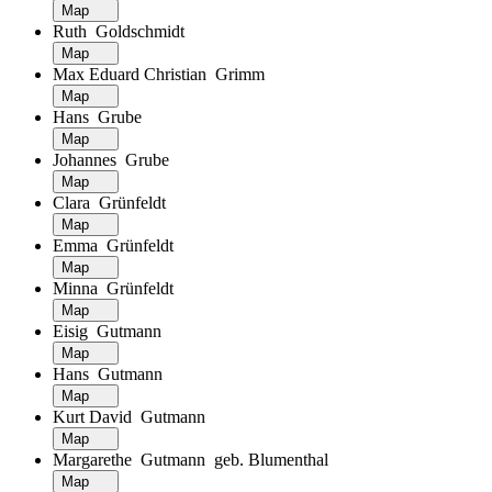
Map
Ruth Goldschmidt
Map
Max Eduard Christian Grimm
Map
Hans Grube
Map
Johannes Grube
Map
Clara Grünfeldt
Map
Emma Grünfeldt
Map
Minna Grünfeldt
Map
Eisig Gutmann
Map
Hans Gutmann
Map
Kurt David Gutmann
Map
Margarethe Gutmann geb. Blumenthal
Map