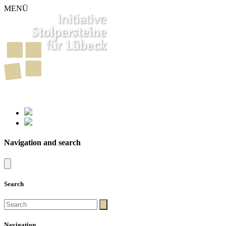
MENÜ
261
Stumbling Stones in Luebeck
Navigation and search
Search
Navigation