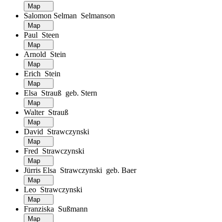
Map
Salomon Selman Selmanson
Map
Paul Steen
Map
Arnold Stein
Map
Erich Stein
Map
Elsa Strauß geb. Stern
Map
Walter Strauß
Map
David Strawczynski
Map
Fred Strawczynski
Map
Jürris Elsa Strawczynski geb. Baer
Map
Leo Strawczynski
Map
Franziska Sußmann
Map