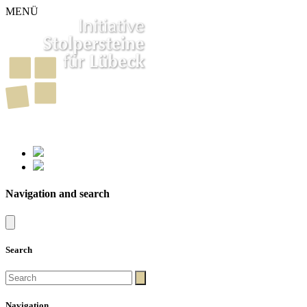
MENÜ
261
Stumbling Stones in Luebeck
Navigation and search
Search
Navigation