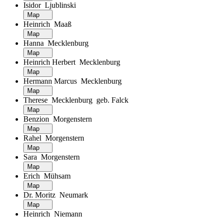
Isidor Ljublinski
Map
Heinrich Maaß
Map
Hanna Mecklenburg
Map
Heinrich Herbert Mecklenburg
Map
Hermann Marcus Mecklenburg
Map
Therese Mecklenburg geb. Falck
Map
Benzion Morgenstern
Map
Rahel Morgenstern
Map
Sara Morgenstern
Map
Erich Mühsam
Map
Dr. Moritz Neumark
Map
Heinrich Niemann