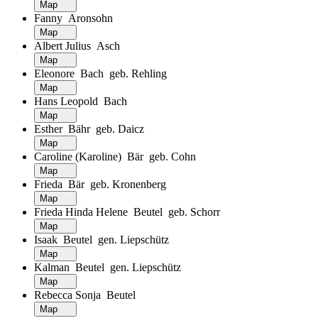
Map
Fanny Aronsohn
Map
Albert Julius Asch
Map
Eleonore Bach geb. Rehling
Map
Hans Leopold Bach
Map
Esther Bähr geb. Daicz
Map
Caroline (Karoline) Bär geb. Cohn
Map
Frieda Bär geb. Kronenberg
Map
Frieda Hinda Helene Beutel geb. Schorr
Map
Isaak Beutel gen. Liepschütz
Map
Kalman Beutel gen. Liepschütz
Map
Rebecca Sonja Beutel
Map