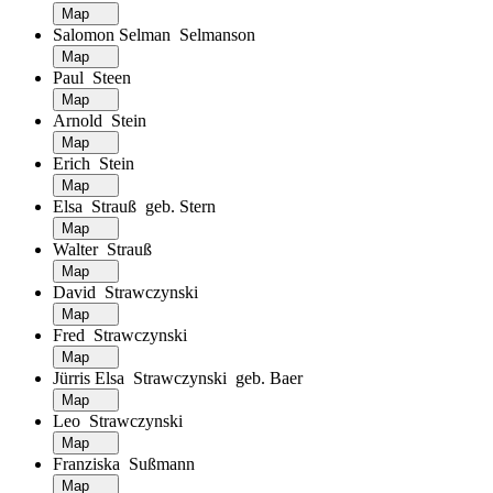
Map
Salomon Selman Selmanson
Map
Paul Steen
Map
Arnold Stein
Map
Erich Stein
Map
Elsa Strauß geb. Stern
Map
Walter Strauß
Map
David Strawczynski
Map
Fred Strawczynski
Map
Jürris Elsa Strawczynski geb. Baer
Map
Leo Strawczynski
Map
Franziska Sußmann
Map