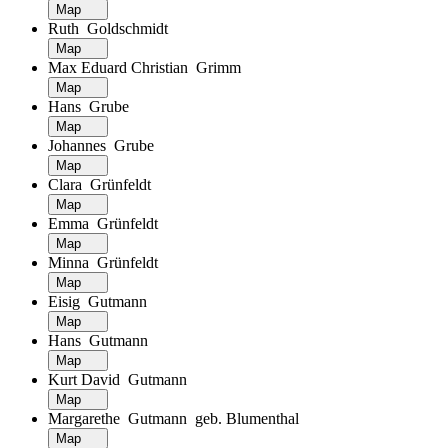
Map
Ruth Goldschmidt
Map
Max Eduard Christian Grimm
Map
Hans Grube
Map
Johannes Grube
Map
Clara Grünfeldt
Map
Emma Grünfeldt
Map
Minna Grünfeldt
Map
Eisig Gutmann
Map
Hans Gutmann
Map
Kurt David Gutmann
Map
Margarethe Gutmann geb. Blumenthal
Map