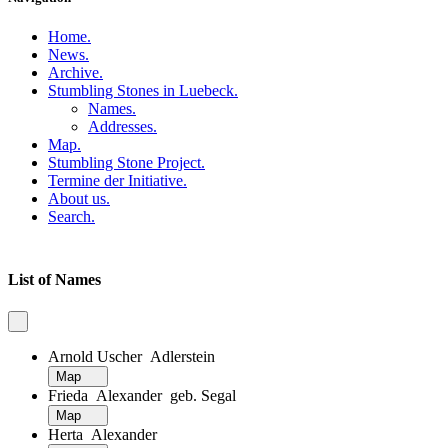
Home
.
News
.
Archive
.
Stumbling Stones in Luebeck
.
Names
.
Addresses
.
Map
.
Stumbling Stone Project
.
Termine der Initiative
.
About us
.
Search
.
List of Names
Arnold Uscher Adlerstein
Map
Frieda Alexander geb. Segal
Map
Herta Alexander