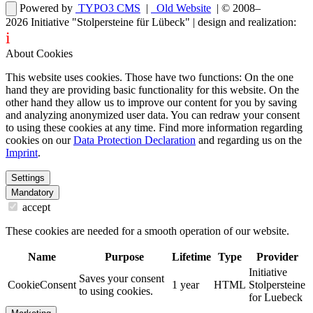
Powered by
TYPO3 CMS
|
Old Website
| © 2008–
2026
Initiative "Stolpersteine für Lübeck"
| design and realization:
i
dentity projects – webdesign for you
About Cookies
This website uses cookies. Those have two functions: On the one
hand they are providing basic functionality for this website. On the
other hand they allow us to improve our content for you by saving
and analyzing anonymized user data. You can redraw your consent
to using these cookies at any time. Find more information regarding
cookies on our
Data Protection Declaration
and regarding us on the
Imprint
.
Settings
Mandatory
accept
These cookies are needed for a smooth operation of our website.
Name
Purpose
Lifetime
Type
Provider
Initiative
Saves your consent
CookieConsent
1 year
HTML
Stolpersteine
to using cookies.
for Luebeck