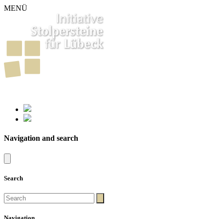
MENÜ
261
Stumbling Stones in Luebeck
Navigation and search
Search
Navigation