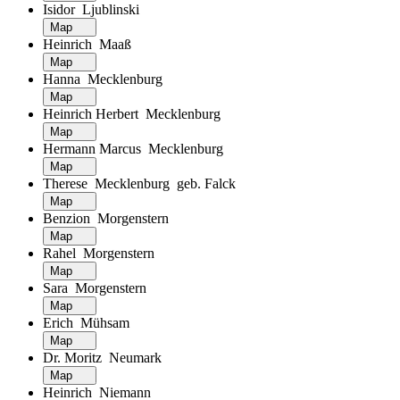
Isidor Ljublinski
Map
Heinrich Maaß
Map
Hanna Mecklenburg
Map
Heinrich Herbert Mecklenburg
Map
Hermann Marcus Mecklenburg
Map
Therese Mecklenburg geb. Falck
Map
Benzion Morgenstern
Map
Rahel Morgenstern
Map
Sara Morgenstern
Map
Erich Mühsam
Map
Dr. Moritz Neumark
Map
Heinrich Niemann