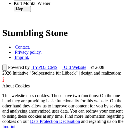
Kurt Moritz Wiener
Map
Stumbling Stone
Contact
.
Privacy policy
.
Imprint
.
Powered by
TYPO3 CMS
|
Old Website
| © 2008–
2026
Initiative "Stolpersteine für Lübeck"
| design and realization:
i
dentity projects – webdesign for you
About Cookies
This website uses cookies. Those have two functions: On the one
hand they are providing basic functionality for this website. On the
other hand they allow us to improve our content for you by saving
and analyzing anonymized user data. You can redraw your consent
to using these cookies at any time. Find more information regarding
cookies on our
Data Protection Declaration
and regarding us on the
Imprint
.