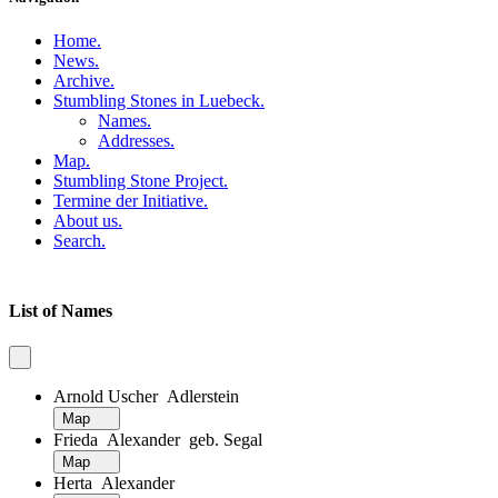
Home
.
News
.
Archive
.
Stumbling Stones in Luebeck
.
Names
.
Addresses
.
Map
.
Stumbling Stone Project
.
Termine der Initiative
.
About us
.
Search
.
List of Names
Arnold Uscher Adlerstein
Map
Frieda Alexander geb. Segal
Map
Herta Alexander