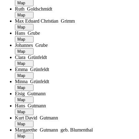
Map
Ruth Goldschmidt
Map
Max Eduard Christian Grimm
Map
Hans Grube
Map
Johannes Grube
Map
Clara Grünfeldt
Map
Emma Grünfeldt
Map
Minna Grünfeldt
Map
Eisig Gutmann
Map
Hans Gutmann
Map
Kurt David Gutmann
Map
Margarethe Gutmann geb. Blumenthal
Map