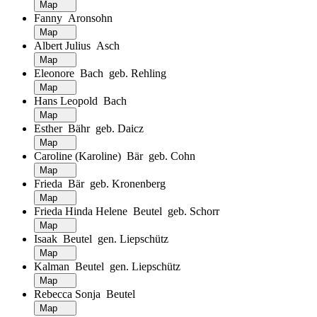
Map
Fanny Aronsohn
Map
Albert Julius Asch
Map
Eleonore Bach geb. Rehling
Map
Hans Leopold Bach
Map
Esther Bähr geb. Daicz
Map
Caroline (Karoline) Bär geb. Cohn
Map
Frieda Bär geb. Kronenberg
Map
Frieda Hinda Helene Beutel geb. Schorr
Map
Isaak Beutel gen. Liepschütz
Map
Kalman Beutel gen. Liepschütz
Map
Rebecca Sonja Beutel
Map