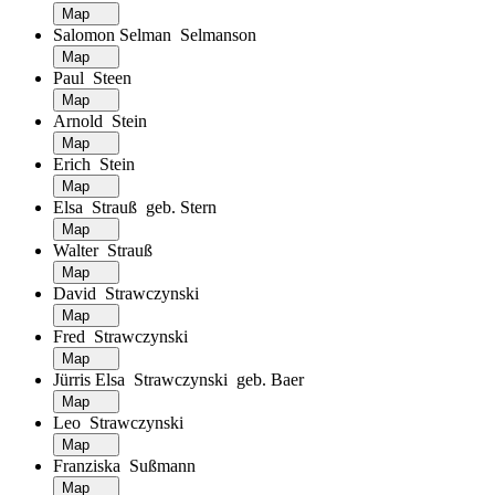
Map
Salomon Selman Selmanson
Map
Paul Steen
Map
Arnold Stein
Map
Erich Stein
Map
Elsa Strauß geb. Stern
Map
Walter Strauß
Map
David Strawczynski
Map
Fred Strawczynski
Map
Jürris Elsa Strawczynski geb. Baer
Map
Leo Strawczynski
Map
Franziska Sußmann
Map