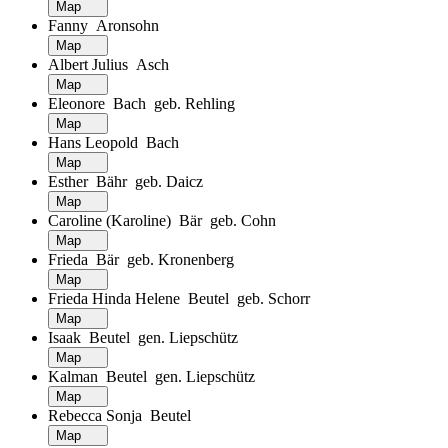
Map
Fanny Aronsohn
Map
Albert Julius Asch
Map
Eleonore Bach geb. Rehling
Map
Hans Leopold Bach
Map
Esther Bähr geb. Daicz
Map
Caroline (Karoline) Bär geb. Cohn
Map
Frieda Bär geb. Kronenberg
Map
Frieda Hinda Helene Beutel geb. Schorr
Map
Isaak Beutel gen. Liepschütz
Map
Kalman Beutel gen. Liepschütz
Map
Rebecca Sonja Beutel
Map