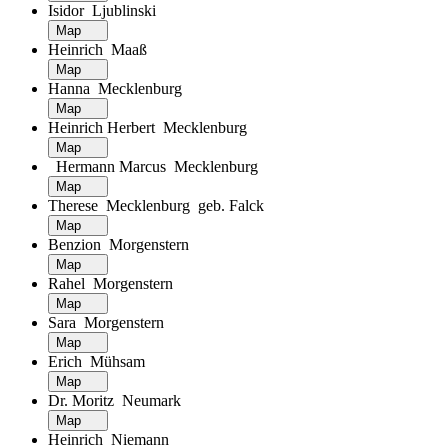
Isidor Ljublinski
Map
Heinrich Maaß
Map
Hanna Mecklenburg
Map
Heinrich Herbert Mecklenburg
Map
Hermann Marcus Mecklenburg
Map
Therese Mecklenburg geb. Falck
Map
Benzion Morgenstern
Map
Rahel Morgenstern
Map
Sara Morgenstern
Map
Erich Mühsam
Map
Dr. Moritz Neumark
Map
Heinrich Niemann