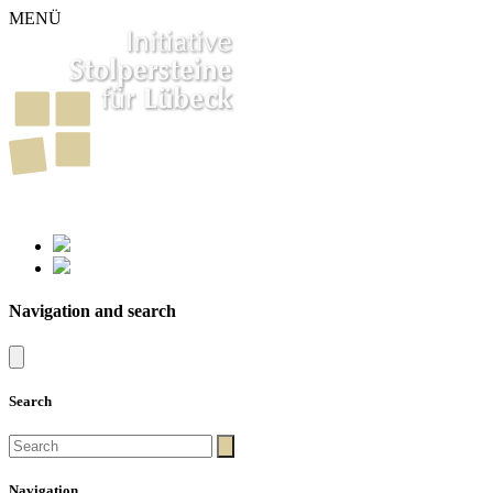
MENÜ
261
Stumbling Stones in Luebeck
Navigation and search
Search
Navigation