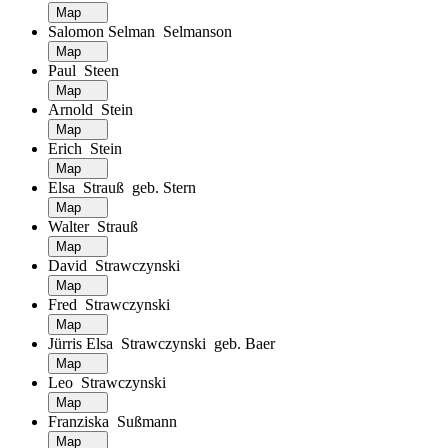
Map
Salomon Selman Selmanson
Map
Paul Steen
Map
Arnold Stein
Map
Erich Stein
Map
Elsa Strauß geb. Stern
Map
Walter Strauß
Map
David Strawczynski
Map
Fred Strawczynski
Map
Jürris Elsa Strawczynski geb. Baer
Map
Leo Strawczynski
Map
Franziska Sußmann
Map