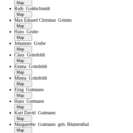
Map
Ruth Goldschmidt
Map
Max Eduard Christian Grimm
Map
Hans Grube
Map
Johannes Grube
Map
Clara Grünfeldt
Map
Emma Grünfeldt
Map
Minna Grünfeldt
Map
Eisig Gutmann
Map
Hans Gutmann
Map
Kurt David Gutmann
Map
Margarethe Gutmann geb. Blumenthal
Map