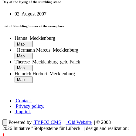
Day of the laying of the stumbling stone
02. August 2007
List of Stumbling Stones at the same place
Hanna Mecklenburg
Map
Hermann Marcus Mecklenburg
Map
Therese Mecklenburg geb. Falck
Map
Heinrich Herbert Mecklenburg
Map
Contact
.
Privacy policy
.
Imprint
.
Powered by
TYPO3 CMS
|
Old Website
| © 2008–
2026
Initiative "Stolpersteine für Lübeck"
| design and realization:
i
dentity projects – webdesign for you