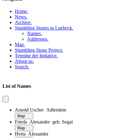
Home
.
News
.
Archive
.
Stumbling Stones in Luebeck
.
Names
.
Addresses
.
Map
.
Stumbling Stone Project
.
Termine der Initiative
.
About us
.
Search
.
List of Names
Arnold Uscher Adlerstein
Map
Frieda Alexander geb. Segal
Map
Herta Alexander