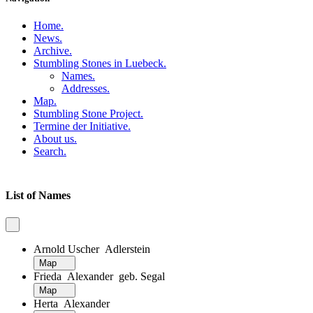
Home
.
News
.
Archive
.
Stumbling Stones in Luebeck
.
Names
.
Addresses
.
Map
.
Stumbling Stone Project
.
Termine der Initiative
.
About us
.
Search
.
List of Names
Arnold Uscher Adlerstein
Map
Frieda Alexander geb. Segal
Map
Herta Alexander