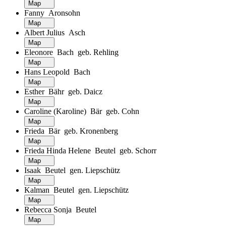
Map
Fanny Aronsohn
Map
Albert Julius Asch
Map
Eleonore Bach geb. Rehling
Map
Hans Leopold Bach
Map
Esther Bähr geb. Daicz
Map
Caroline (Karoline) Bär geb. Cohn
Map
Frieda Bär geb. Kronenberg
Map
Frieda Hinda Helene Beutel geb. Schorr
Map
Isaak Beutel gen. Liepschütz
Map
Kalman Beutel gen. Liepschütz
Map
Rebecca Sonja Beutel
Map