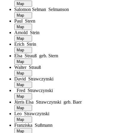
Map
Salomon Selman Selmanson
Map
Paul Steen
Map
Arnold Stein
Map
Erich Stein
Map
Elsa Strauß geb. Stern
Map
Walter Strauß
Map
David Strawczynski
Map
Fred Strawczynski
Map
Jürris Elsa Strawczynski geb. Baer
Map
Leo Strawczynski
Map
Franziska Sußmann
Map