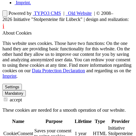
Imprint
.
Powered by
TYPO3 CMS
|
Old Website
| © 2008–
2026
Initiative "Stolpersteine für Lübeck"
| design and realization:
i
dentity projects – webdesign for you
About Cookies
This website uses cookies. Those have two functions: On the one
hand they are providing basic functionality for this website. On the
other hand they allow us to improve our content for you by saving
and analyzing anonymized user data. You can redraw your consent
to using these cookies at any time. Find more information regarding
cookies on our
Data Protection Declaration
and regarding us on the
Imprint
.
Settings
Mandatory
accept
These cookies are needed for a smooth operation of our website.
Name
Purpose
Lifetime
Type
Provider
Initiative
Saves your consent
CookieConsent
1 year
HTML
Stolpersteine