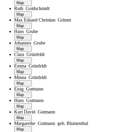
Map
Ruth Goldschmidt
Map
Max Eduard Christian Grimm
Map
Hans Grube
Map
Johannes Grube
Map
Clara Grünfeldt
Map
Emma Grünfeldt
Map
Minna Grünfeldt
Map
Eisig Gutmann
Map
Hans Gutmann
Map
Kurt David Gutmann
Map
Margarethe Gutmann geb. Blumenthal
Map