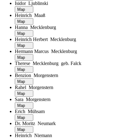
Isidor Ljublinski
Map
Heinrich Maaß
Map
Hanna Mecklenburg
Map
Heinrich Herbert Mecklenburg
Map
Hermann Marcus Mecklenburg
Map
Therese Mecklenburg geb. Falck
Map
Benzion Morgenstern
Map
Rahel Morgenstern
Map
Sara Morgenstern
Map
Erich Mühsam
Map
Dr. Moritz Neumark
Map
Heinrich Niemann