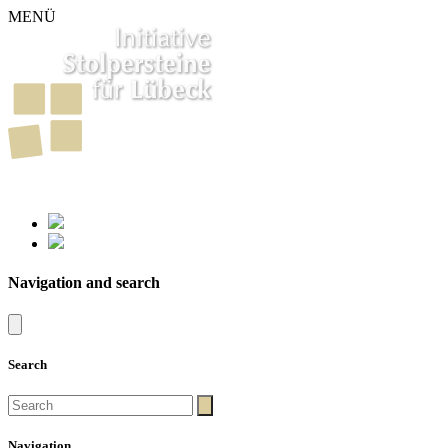
MENÜ
261
Stumbling Stones in Luebeck
Navigation and search
Search
Navigation