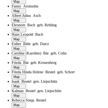
Map
Fanny Aronsohn
Map
Albert Julius Asch
Map
Eleonore Bach geb. Rehling
Map
Hans Leopold Bach
Map
Esther Bähr geb. Daicz
Map
Caroline (Karoline) Bär geb. Cohn
Map
Frieda Bär geb. Kronenberg
Map
Frieda Hinda Helene Beutel geb. Schorr
Map
Isaak Beutel gen. Liepschütz
Map
Kalman Beutel gen. Liepschütz
Map
Rebecca Sonja Beutel
Map