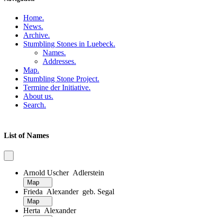
Home
.
News
.
Archive
.
Stumbling Stones in Luebeck
.
Names
.
Addresses
.
Map
.
Stumbling Stone Project
.
Termine der Initiative
.
About us
.
Search
.
List of Names
Arnold Uscher Adlerstein
Map
Frieda Alexander geb. Segal
Map
Herta Alexander