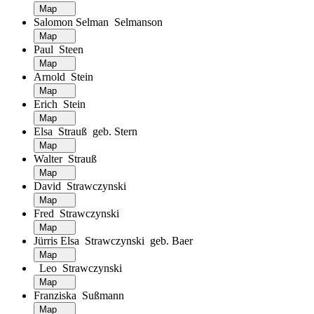
Map
Salomon Selman Selmanson
Map
Paul Steen
Map
Arnold Stein
Map
Erich Stein
Map
Elsa Strauß geb. Stern
Map
Walter Strauß
Map
David Strawczynski
Map
Fred Strawczynski
Map
Jürris Elsa Strawczynski geb. Baer
Map
Leo Strawczynski
Map
Franziska Sußmann
Map