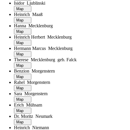
Isidor Ljublinski
Map
Heinrich Maaß
Map
Hanna Mecklenburg
Map
Heinrich Herbert Mecklenburg
Map
Hermann Marcus Mecklenburg
Map
Therese Mecklenburg geb. Falck
Map
Benzion Morgenstern
Map
Rahel Morgenstern
Map
Sara Morgenstern
Map
Erich Mühsam
Map
Dr. Moritz Neumark
Map
Heinrich Niemann