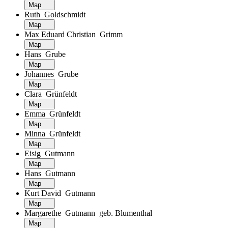
Map
Ruth Goldschmidt
Map
Max Eduard Christian Grimm
Map
Hans Grube
Map
Johannes Grube
Map
Clara Grünfeldt
Map
Emma Grünfeldt
Map
Minna Grünfeldt
Map
Eisig Gutmann
Map
Hans Gutmann
Map
Kurt David Gutmann
Map
Margarethe Gutmann geb. Blumenthal
Map