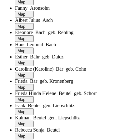
Map
Fanny Aronsohn
Map
Albert Julius Asch
Map
Eleonore Bach geb. Rehling
Map
Hans Leopold Bach
Map
Esther Bähr geb. Daicz
Map
Caroline (Karoline) Bär geb. Cohn
Map
Frieda Bär geb. Kronenberg
Map
Frieda Hinda Helene Beutel geb. Schorr
Map
Isaak Beutel gen. Liepschütz
Map
Kalman Beutel gen. Liepschütz
Map
Rebecca Sonja Beutel
Map