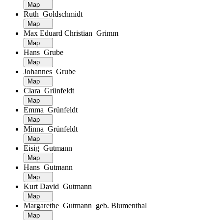
Map
Ruth Goldschmidt
Map
Max Eduard Christian Grimm
Map
Hans Grube
Map
Johannes Grube
Map
Clara Grünfeldt
Map
Emma Grünfeldt
Map
Minna Grünfeldt
Map
Eisig Gutmann
Map
Hans Gutmann
Map
Kurt David Gutmann
Map
Margarethe Gutmann geb. Blumenthal
Map