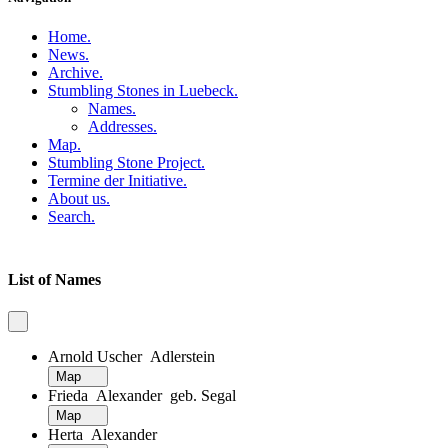
Home
.
News
.
Archive
.
Stumbling Stones in Luebeck
.
Names
.
Addresses
.
Map
.
Stumbling Stone Project
.
Termine der Initiative
.
About us
.
Search
.
List of Names
Arnold Uscher Adlerstein
Map
Frieda Alexander geb. Segal
Map
Herta Alexander