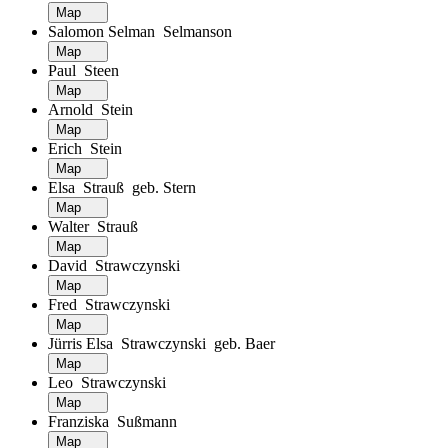
Map
Salomon Selman Selmanson
Map
Paul Steen
Map
Arnold Stein
Map
Erich Stein
Map
Elsa Strauß geb. Stern
Map
Walter Strauß
Map
David Strawczynski
Map
Fred Strawczynski
Map
Jürris Elsa Strawczynski geb. Baer
Map
Leo Strawczynski
Map
Franziska Sußmann
Map