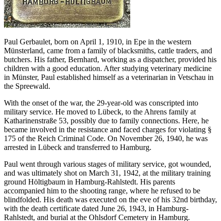
Paul Gerbaulet, born on April 1, 1910, in Epe in the western
Münsterland, came from a family of blacksmiths, cattle traders, and
butchers. His father, Bernhard, working as a dispatcher, provided his
children with a good education. After studying veterinary medicine
in Münster, Paul established himself as a veterinarian in Vetschau in
the Spreewald.
With the onset of the war, the 29-year-old was conscripted into
military service. He moved to Lübeck, to the Ahrens family at
Katharinenstraße 53, possibly due to family connections. Here, he
became involved in the resistance and faced charges for violating §
175 of the Reich Criminal Code. On November 26, 1940, he was
arrested in Lübeck and transferred to Hamburg.
Paul went through various stages of military service, got wounded,
and was ultimately shot on March 31, 1942, at the military training
ground Höltigbaum in Hamburg-Rahlstedt. His parents
accompanied him to the shooting range, where he refused to be
blindfolded. His death was executed on the eve of his 32nd birthday,
with the death certificate dated June 26, 1943, in Hamburg-
Rahlstedt, and burial at the Ohlsdorf Cemetery in Hamburg.