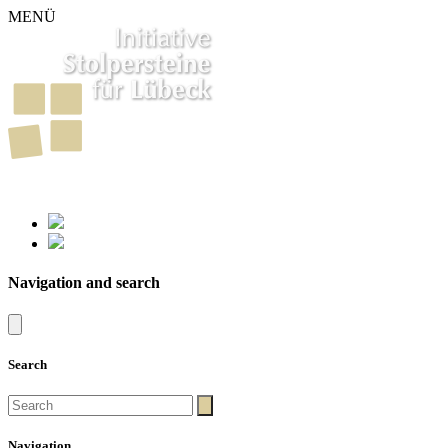
MENÜ
261
Stumbling Stones in Luebeck
Navigation and search
Search
Navigation