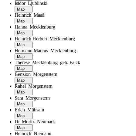
Isidor Ljublinski
Map
Heinrich Maaß
Map
Hanna Mecklenburg
Map
Heinrich Herbert Mecklenburg
Map
Hermann Marcus Mecklenburg
Map
Therese Mecklenburg geb. Falck
Map
Benzion Morgenstern
Map
Rahel Morgenstern
Map
Sara Morgenstern
Map
Erich Mühsam
Map
Dr. Moritz Neumark
Map
Heinrich Niemann