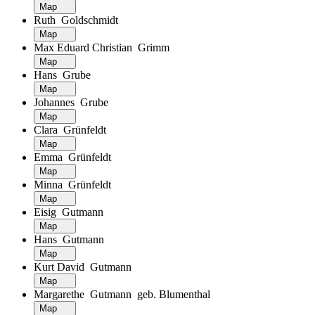
Map
Ruth Goldschmidt
Map
Max Eduard Christian Grimm
Map
Hans Grube
Map
Johannes Grube
Map
Clara Grünfeldt
Map
Emma Grünfeldt
Map
Minna Grünfeldt
Map
Eisig Gutmann
Map
Hans Gutmann
Map
Kurt David Gutmann
Map
Margarethe Gutmann geb. Blumenthal
Map