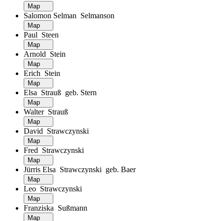
Map
Salomon Selman Selmanson
Map
Paul Steen
Map
Arnold Stein
Map
Erich Stein
Map
Elsa Strauß geb. Stern
Map
Walter Strauß
Map
David Strawczynski
Map
Fred Strawczynski
Map
Jürris Elsa Strawczynski geb. Baer
Map
Leo Strawczynski
Map
Franziska Sußmann
Map