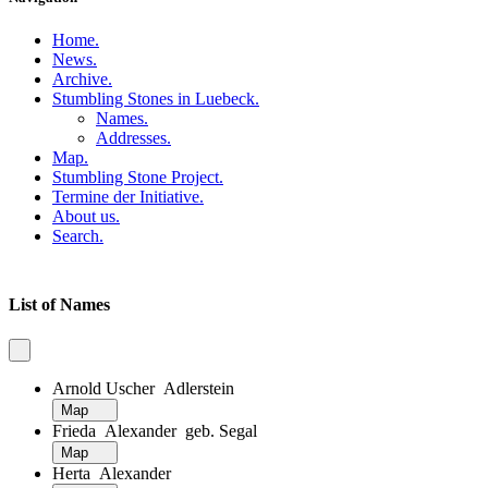
Home
.
News
.
Archive
.
Stumbling Stones in Luebeck
.
Names
.
Addresses
.
Map
.
Stumbling Stone Project
.
Termine der Initiative
.
About us
.
Search
.
List of Names
Arnold Uscher Adlerstein
Map
Frieda Alexander geb. Segal
Map
Herta Alexander