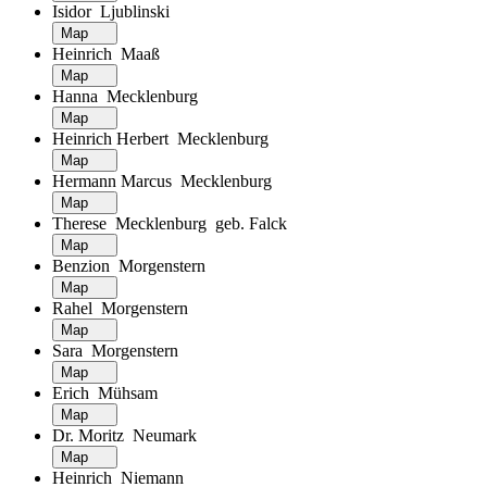
Isidor Ljublinski
Map
Heinrich Maaß
Map
Hanna Mecklenburg
Map
Heinrich Herbert Mecklenburg
Map
Hermann Marcus Mecklenburg
Map
Therese Mecklenburg geb. Falck
Map
Benzion Morgenstern
Map
Rahel Morgenstern
Map
Sara Morgenstern
Map
Erich Mühsam
Map
Dr. Moritz Neumark
Map
Heinrich Niemann