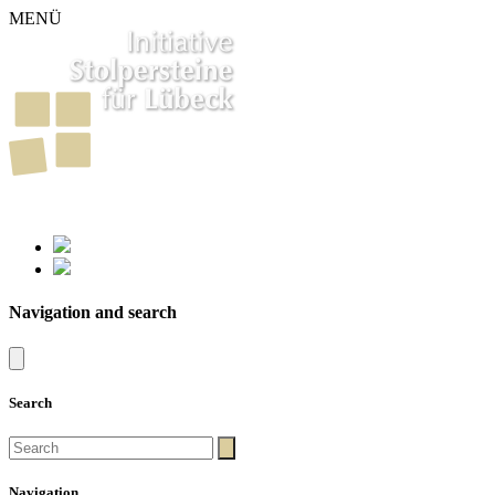
MENÜ
261
Stumbling Stones in Luebeck
Navigation and search
Search
Navigation