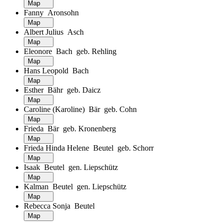
Map
Fanny Aronsohn
Map
Albert Julius Asch
Map
Eleonore Bach geb. Rehling
Map
Hans Leopold Bach
Map
Esther Bähr geb. Daicz
Map
Caroline (Karoline) Bär geb. Cohn
Map
Frieda Bär geb. Kronenberg
Map
Frieda Hinda Helene Beutel geb. Schorr
Map
Isaak Beutel gen. Liepschütz
Map
Kalman Beutel gen. Liepschütz
Map
Rebecca Sonja Beutel
Map