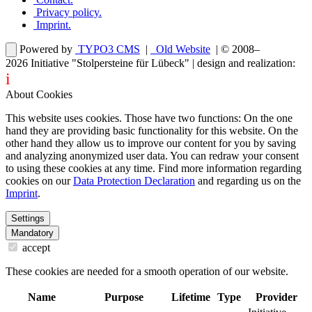
Privacy policy
.
Imprint
.
Powered by
TYPO3 CMS
|
Old Website
| © 2008–
2026
Initiative "Stolpersteine für Lübeck"
| design and realization:
i
dentity projects – webdesign for you
About Cookies
This website uses cookies. Those have two functions: On the one
hand they are providing basic functionality for this website. On the
other hand they allow us to improve our content for you by saving
and analyzing anonymized user data. You can redraw your consent
to using these cookies at any time. Find more information regarding
cookies on our
Data Protection Declaration
and regarding us on the
Imprint
.
Settings
Mandatory
accept
These cookies are needed for a smooth operation of our website.
Name
Purpose
Lifetime
Type
Provider