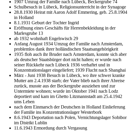
1907 Umzug der Familie nach Lübeck, Beckergrube 74
Schulbesuch in Lübeck, Religionsunterricht in der Synagoge
28.8.1930 Heirat mit Aaron Adolf Emmering, geb. 25.8.1904
in Holland
8.1.1931 Geburt der Tochter Ingrid
Eröffnung eines Geschäfts für Herrenbekleidung in der
Marlesgrube 13
ab 1932 wohnhaft Engelswisch 29
Anfang August 1934 Umzug der Familie nach Amsterdam,
problemlos dank ihrer holländischen Staatsangehörigkeit
1935 floh auch ihr Bruder nach Amsterdam, konnte sich aber
als deutscher Staatsbürger dort nicht halten; er wurde nach
seiner Rückkehr nach Lübeck 1936 verhaftet und in
Konzentrationslager eingeliefert; 1939 Flucht nach Shanghai
März - Juni 1938 Besuch in Lübeck, wo ihre schwer kranke
Mutter am 2.4.1938 starb; der Vater blieb nach ihrer Abreise
zurück, musste aus der Beckergrube ausziehen und zur
Untermiete wohnen; wurde im Oktober 1941 nach Lodz
deportiert und kam im Ghetto Litzmannstadt am 25.4.1942
ums Leben
nach dem Einmarsch der Deutschen in Holland Einlieferung
der Familie ins Konzentrationslager Westerbork
8.6.1943 Deportation nach Polen, Vernichtungslager Sobibor
im Distrikt Lublin
11.6.1943 Ermordung durch Vergasung