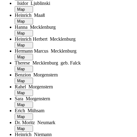
Isidor Ljublinski
Map
Heinrich Maaß
Map
Hanna Mecklenburg
Map
Heinrich Herbert Mecklenburg
Map
Hermann Marcus Mecklenburg
Map
Therese Mecklenburg geb. Falck
Map
Benzion Morgenstern
Map
Rahel Morgenstern
Map
Sara Morgenstern
Map
Erich Mühsam
Map
Dr. Moritz Neumark
Map
Heinrich Niemann