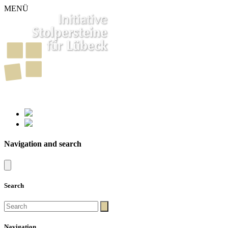
MENÜ
261
Stumbling Stones in Luebeck
Navigation and search
Search
Navigation