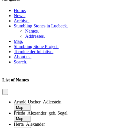
Home
.
News
.
Archive
.
Stumbling Stones in Luebeck
.
Names
.
Addresses
.
Map
.
Stumbling Stone Project
.
Termine der Initiative
.
About us
.
Search
.
List of Names
Arnold Uscher Adlerstein
Map
Frieda Alexander geb. Segal
Map
Herta Alexander