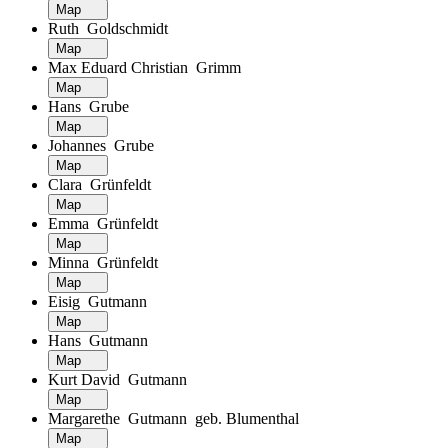
Map
Ruth Goldschmidt
Map
Max Eduard Christian Grimm
Map
Hans Grube
Map
Johannes Grube
Map
Clara Grünfeldt
Map
Emma Grünfeldt
Map
Minna Grünfeldt
Map
Eisig Gutmann
Map
Hans Gutmann
Map
Kurt David Gutmann
Map
Margarethe Gutmann geb. Blumenthal
Map