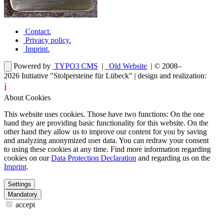
Contact
.
Privacy policy
.
Imprint
.
Powered by
TYPO3 CMS
|
Old Website
| © 2008–
2026
Initiative "Stolpersteine für Lübeck"
| design and realization:
i
dentity projects – webdesign for you
About Cookies
This website uses cookies. Those have two functions: On the one
hand they are providing basic functionality for this website. On the
other hand they allow us to improve our content for you by saving
and analyzing anonymized user data. You can redraw your consent
to using these cookies at any time. Find more information regarding
cookies on our
Data Protection Declaration
and regarding us on the
Imprint
.
Settings
Mandatory
accept