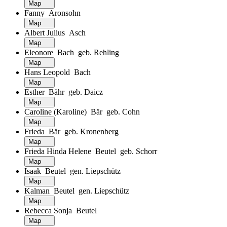
Map
Fanny Aronsohn
Map
Albert Julius Asch
Map
Eleonore Bach geb. Rehling
Map
Hans Leopold Bach
Map
Esther Bähr geb. Daicz
Map
Caroline (Karoline) Bär geb. Cohn
Map
Frieda Bär geb. Kronenberg
Map
Frieda Hinda Helene Beutel geb. Schorr
Map
Isaak Beutel gen. Liepschütz
Map
Kalman Beutel gen. Liepschütz
Map
Rebecca Sonja Beutel
Map