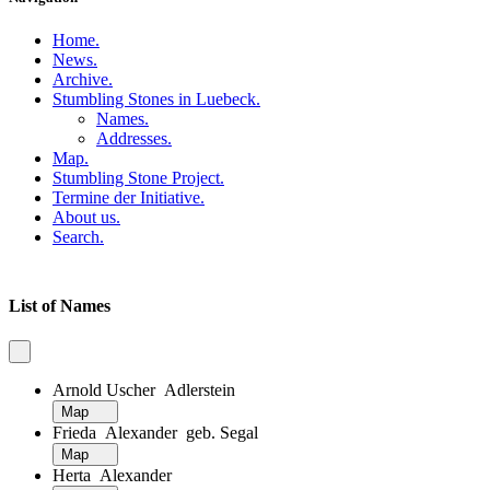
Home
.
News
.
Archive
.
Stumbling Stones in Luebeck
.
Names
.
Addresses
.
Map
.
Stumbling Stone Project
.
Termine der Initiative
.
About us
.
Search
.
List of Names
Arnold Uscher Adlerstein
Map
Frieda Alexander geb. Segal
Map
Herta Alexander