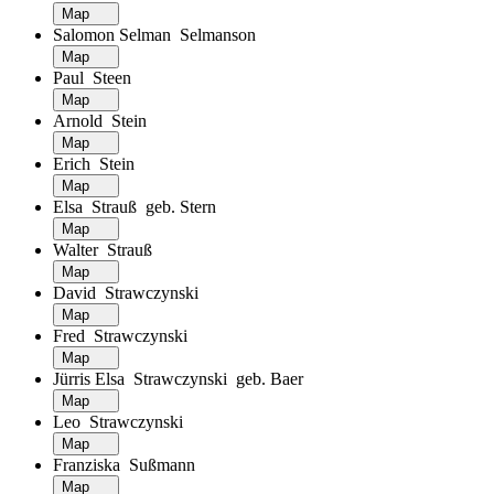
Map
Salomon Selman Selmanson
Map
Paul Steen
Map
Arnold Stein
Map
Erich Stein
Map
Elsa Strauß geb. Stern
Map
Walter Strauß
Map
David Strawczynski
Map
Fred Strawczynski
Map
Jürris Elsa Strawczynski geb. Baer
Map
Leo Strawczynski
Map
Franziska Sußmann
Map