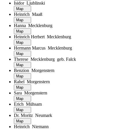
Isidor Ljublinski
Map
Heinrich Maaß
Map
Hanna Mecklenburg
Map
Heinrich Herbert Mecklenburg
Map
Hermann Marcus Mecklenburg
Map
Therese Mecklenburg geb. Falck
Map
Benzion Morgenstern
Map
Rahel Morgenstern
Map
Sara Morgenstern
Map
Erich Mühsam
Map
Dr. Moritz Neumark
Map
Heinrich Niemann