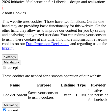
2026
Initiative "Stolpersteine für Lübeck"
| design and realization:
i
dentity projects – webdesign for you
About Cookies
This website uses cookies. Those have two functions: On the one
hand they are providing basic functionality for this website. On the
other hand they allow us to improve our content for you by saving
and analyzing anonymized user data. You can redraw your consent
to using these cookies at any time. Find more information regarding
cookies on our
Data Protection Declaration
and regarding us on the
Imprint
.
Settings
Mandatory
accept
These cookies are needed for a smooth operation of our website.
Name
Purpose
Lifetime
Type
Provider
Initiative
Saves your consent
CookieConsent
1 year
HTML
Stolpersteine
to using cookies.
for Luebeck
Marketing
accept