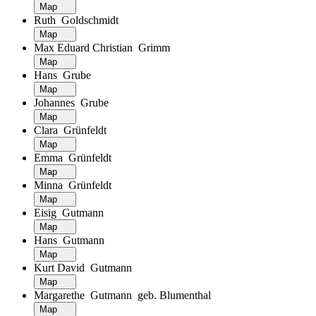
Map
Ruth Goldschmidt
Map
Max Eduard Christian Grimm
Map
Hans Grube
Map
Johannes Grube
Map
Clara Grünfeldt
Map
Emma Grünfeldt
Map
Minna Grünfeldt
Map
Eisig Gutmann
Map
Hans Gutmann
Map
Kurt David Gutmann
Map
Margarethe Gutmann geb. Blumenthal
Map