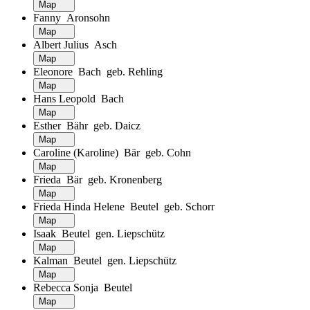
Map
Fanny Aronsohn
Map
Albert Julius Asch
Map
Eleonore Bach geb. Rehling
Map
Hans Leopold Bach
Map
Esther Bähr geb. Daicz
Map
Caroline (Karoline) Bär geb. Cohn
Map
Frieda Bär geb. Kronenberg
Map
Frieda Hinda Helene Beutel geb. Schorr
Map
Isaak Beutel gen. Liepschütz
Map
Kalman Beutel gen. Liepschütz
Map
Rebecca Sonja Beutel
Map