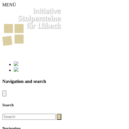
MENÜ
261
Stumbling Stones in Luebeck
Navigation and search
Search
Navigation