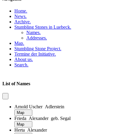
Home
.
News
.
Archive
.
Stumbling Stones in Luebeck
.
Names
.
Addresses
.
Map
.
Stumbling Stone Project
.
Termine der Initiative
.
About us
.
Search
.
List of Names
Arnold Uscher Adlerstein
Map
Frieda Alexander geb. Segal
Map
Herta Alexander