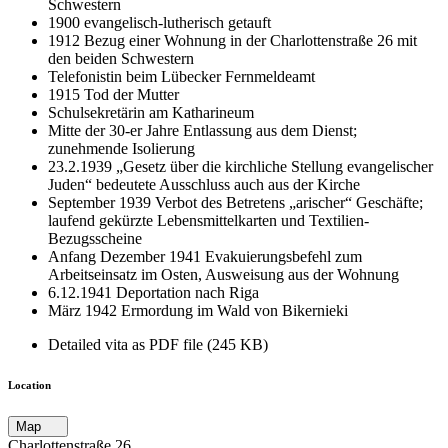
Schwestern
1900 evangelisch-lutherisch getauft
1912 Bezug einer Wohnung in der Charlottenstraße 26 mit
den beiden Schwestern
Telefonistin beim Lübecker Fernmeldeamt
1915 Tod der Mutter
Schulsekretärin am Katharineum
Mitte der 30-er Jahre Entlassung aus dem Dienst;
zunehmende Isolierung
23.2.1939 „Gesetz über die kirchliche Stellung evangelischer
Juden“ bedeutete Ausschluss auch aus der Kirche
September 1939 Verbot des Betretens „arischer“ Geschäfte;
laufend gekürzte Lebensmittelkarten und Textilien-
Bezugsscheine
Anfang Dezember 1941 Evakuierungsbefehl zum
Arbeitseinsatz im Osten, Ausweisung aus der Wohnung
6.12.1941 Deportation nach Riga
März 1942 Ermordung im Wald von Bikernieki
Detailed vita as PDF file (245 KB)
Location
Map
Charlottenstraße 26