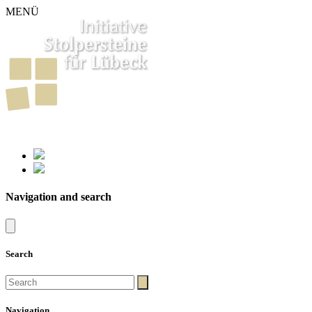
MENÜ
261
Stumbling Stones in Luebeck
Navigation and search
Search
Navigation