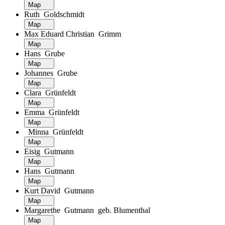
Map
Ruth Goldschmidt
Map
Max Eduard Christian Grimm
Map
Hans Grube
Map
Johannes Grube
Map
Clara Grünfeldt
Map
Emma Grünfeldt
Map
Minna Grünfeldt
Map
Eisig Gutmann
Map
Hans Gutmann
Map
Kurt David Gutmann
Map
Margarethe Gutmann geb. Blumenthal
Map