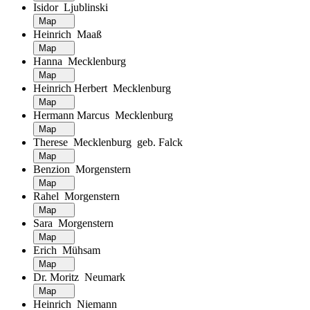
Isidor Ljublinski
Map
Heinrich Maaß
Map
Hanna Mecklenburg
Map
Heinrich Herbert Mecklenburg
Map
Hermann Marcus Mecklenburg
Map
Therese Mecklenburg geb. Falck
Map
Benzion Morgenstern
Map
Rahel Morgenstern
Map
Sara Morgenstern
Map
Erich Mühsam
Map
Dr. Moritz Neumark
Map
Heinrich Niemann