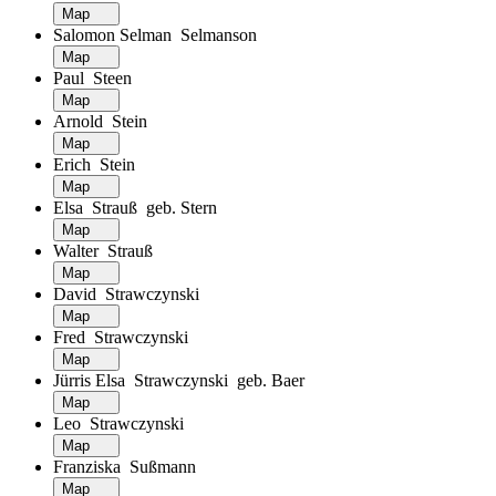
Map
Salomon Selman Selmanson
Map
Paul Steen
Map
Arnold Stein
Map
Erich Stein
Map
Elsa Strauß geb. Stern
Map
Walter Strauß
Map
David Strawczynski
Map
Fred Strawczynski
Map
Jürris Elsa Strawczynski geb. Baer
Map
Leo Strawczynski
Map
Franziska Sußmann
Map