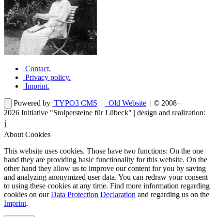
Contact
.
Privacy policy
.
Imprint
.
Powered by
TYPO3 CMS
|
Old Website
| © 2008–
2026
Initiative "Stolpersteine für Lübeck"
| design and realization:
i
dentity projects – webdesign for you
About Cookies
This website uses cookies. Those have two functions: On the one
hand they are providing basic functionality for this website. On the
other hand they allow us to improve our content for you by saving
and analyzing anonymized user data. You can redraw your consent
to using these cookies at any time. Find more information regarding
cookies on our
Data Protection Declaration
and regarding us on the
Imprint
.