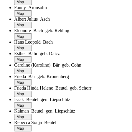
Map
Fanny Aronsohn
Map
Albert Julius Asch
Map
Eleonore Bach geb. Rehling
Map
Hans Leopold Bach
Map
Esther Bähr geb. Daicz
Map
Caroline (Karoline) Bär geb. Cohn
Map
Frieda Bär geb. Kronenberg
Map
Frieda Hinda Helene Beutel geb. Schorr
Map
Isaak Beutel gen. Liepschütz
Map
Kalman Beutel gen. Liepschütz
Map
Rebecca Sonja Beutel
Map