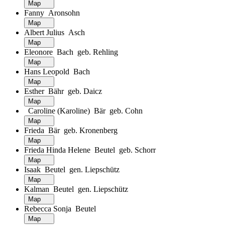
Map
Fanny Aronsohn
Map
Albert Julius Asch
Map
Eleonore Bach geb. Rehling
Map
Hans Leopold Bach
Map
Esther Bähr geb. Daicz
Map
Caroline (Karoline) Bär geb. Cohn
Map
Frieda Bär geb. Kronenberg
Map
Frieda Hinda Helene Beutel geb. Schorr
Map
Isaak Beutel gen. Liepschütz
Map
Kalman Beutel gen. Liepschütz
Map
Rebecca Sonja Beutel
Map