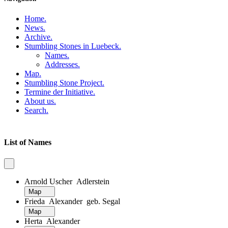
Home
.
News
.
Archive
.
Stumbling Stones in Luebeck
.
Names
.
Addresses
.
Map
.
Stumbling Stone Project
.
Termine der Initiative
.
About us
.
Search
.
List of Names
Arnold Uscher Adlerstein
Map
Frieda Alexander geb. Segal
Map
Herta Alexander