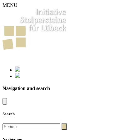
MENÜ
261
Stumbling Stones in Luebeck
Navigation and search
Search
Navigation