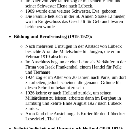
Im Alter von vier Jahren zog er mit seinen Eltern und
seiner Schwester Elena nach Lübeck.
1909 wurde eine weitere Schwester, Eva, geboren.
Die Familie ließ sich in der St. Annen-Straße 12 nieder,
wo im Erdgeschoss das Geschäft für Gebrauchtwaren
betrieben wurde.
Bildung und Berufseinstieg (1919-1927):
Nach mehreren Umzügen in der Altstadt von Lübeck
besuchte Aron die Mittelschule für Jungen, die er im
Februar 1919 abschloss.
Im Anschluss begann er eine Lehre als Verkäufer in der
Firma von Isaak Frankenthal, einem Handel für Felle
und Tierhaare.
1924 zog er im Alter von 20 Jahren nach Paris, um dort
zu arbeiten, jedoch scheinen die genauen Gründe für
diesen Schritt unbekannt zu sein.
1926 kehrte er nach Holland zurück, um seinen
Militärdienst zu leisten, arbeitete dann im Bergbau in
Limburg und kehrte Ende August 1927 nach Lübeck
zurück.
Aron fand eine Anstellung als Kurier für den Lübecker
Lesezirkel „Thalia“.
Selbstständigkeit und Umzug nach Holland (1929-1934):