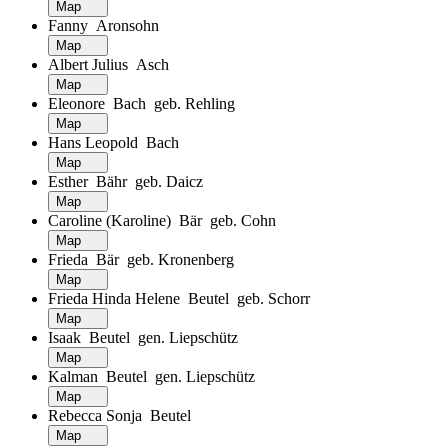
Map
Fanny Aronsohn
Map
Albert Julius Asch
Map
Eleonore Bach geb. Rehling
Map
Hans Leopold Bach
Map
Esther Bähr geb. Daicz
Map
Caroline (Karoline) Bär geb. Cohn
Map
Frieda Bär geb. Kronenberg
Map
Frieda Hinda Helene Beutel geb. Schorr
Map
Isaak Beutel gen. Liepschütz
Map
Kalman Beutel gen. Liepschütz
Map
Rebecca Sonja Beutel
Map