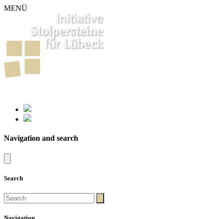
MENÜ
261
Stumbling Stones in Luebeck
Navigation and search
Search
Navigation