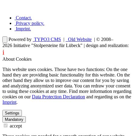
Contact
.
Privacy policy
.
Imprint
.
Powered by
TYPO3 CMS
|
Old Website
| © 2008–
2026
Initiative "Stolpersteine für Lübeck"
| design and realization:
i
dentity projects – webdesign for you
About Cookies
This website uses cookies. Those have two functions: On the one
hand they are providing basic functionality for this website. On the
other hand they allow us to improve our content for you by saving
and analyzing anonymized user data. You can redraw your consent
to using these cookies at any time. Find more information regarding
cookies on our
Data Protection Declaration
and regarding us on the
Imprint
.
Settings
Mandatory
accept