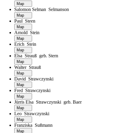
Map
Salomon Selman Selmanson
Map
Paul Steen
Map
Arnold Stein
Map
Erich Stein
Map
Elsa Strauß geb. Stern
Map
Walter Strauß
Map
David Strawczynski
Map
Fred Strawczynski
Map
Jürris Elsa Strawczynski geb. Baer
Map
Leo Strawczynski
Map
Franziska Sußmann
Map