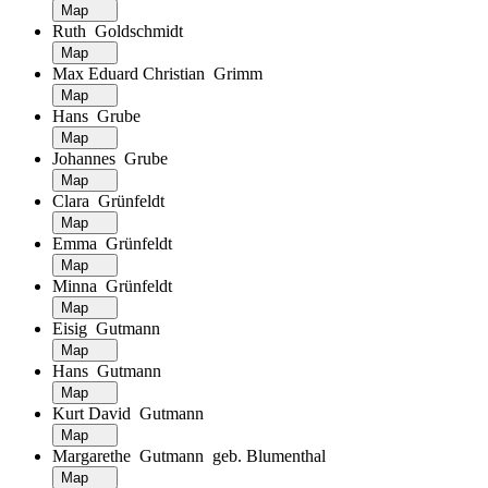
Map
Ruth Goldschmidt
Map
Max Eduard Christian Grimm
Map
Hans Grube
Map
Johannes Grube
Map
Clara Grünfeldt
Map
Emma Grünfeldt
Map
Minna Grünfeldt
Map
Eisig Gutmann
Map
Hans Gutmann
Map
Kurt David Gutmann
Map
Margarethe Gutmann geb. Blumenthal
Map