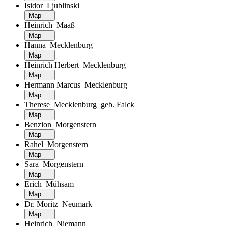
Isidor Ljublinski
Map
Heinrich Maaß
Map
Hanna Mecklenburg
Map
Heinrich Herbert Mecklenburg
Map
Hermann Marcus Mecklenburg
Map
Therese Mecklenburg geb. Falck
Map
Benzion Morgenstern
Map
Rahel Morgenstern
Map
Sara Morgenstern
Map
Erich Mühsam
Map
Dr. Moritz Neumark
Map
Heinrich Niemann