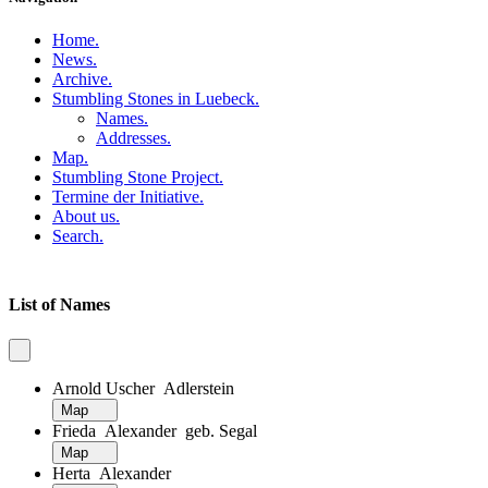
Home
.
News
.
Archive
.
Stumbling Stones in Luebeck
.
Names
.
Addresses
.
Map
.
Stumbling Stone Project
.
Termine der Initiative
.
About us
.
Search
.
List of Names
Arnold Uscher Adlerstein
Map
Frieda Alexander geb. Segal
Map
Herta Alexander