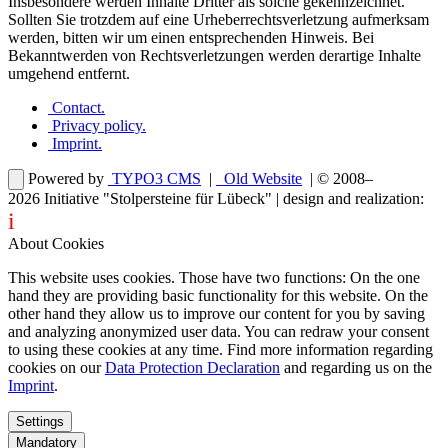
Insbesondere werden Inhalte Dritter als solche gekennzeichnet.
Sollten Sie trotzdem auf eine Urheberrechtsverletzung aufmerksam
werden, bitten wir um einen entsprechenden Hinweis. Bei
Bekanntwerden von Rechtsverletzungen werden derartige Inhalte
umgehend entfernt.
Contact
.
Privacy policy
.
Imprint
.
Powered by
TYPO3 CMS
|
Old Website
| © 2008–
2026
Initiative "Stolpersteine für Lübeck"
| design and realization:
i
dentity projects – webdesign for you
About Cookies
This website uses cookies. Those have two functions: On the one
hand they are providing basic functionality for this website. On the
other hand they allow us to improve our content for you by saving
and analyzing anonymized user data. You can redraw your consent
to using these cookies at any time. Find more information regarding
cookies on our
Data Protection Declaration
and regarding us on the
Imprint
.
Settings
Mandatory