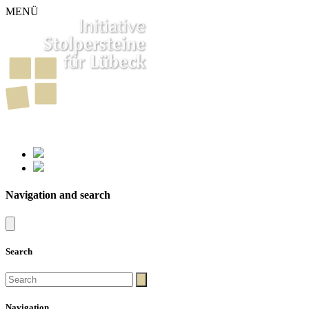
MENÜ
261
Stumbling Stones in Luebeck
Navigation and search
Search
Navigation