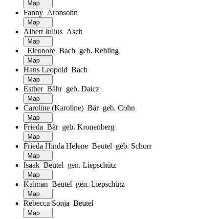
Map
Fanny Aronsohn
Map
Albert Julius Asch
Map
Eleonore Bach geb. Rehling
Map
Hans Leopold Bach
Map
Esther Bähr geb. Daicz
Map
Caroline (Karoline) Bär geb. Cohn
Map
Frieda Bär geb. Kronenberg
Map
Frieda Hinda Helene Beutel geb. Schorr
Map
Isaak Beutel gen. Liepschütz
Map
Kalman Beutel gen. Liepschütz
Map
Rebecca Sonja Beutel
Map