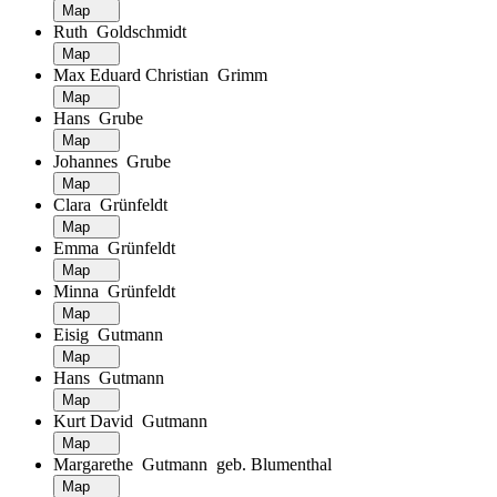
Map
Ruth Goldschmidt
Map
Max Eduard Christian Grimm
Map
Hans Grube
Map
Johannes Grube
Map
Clara Grünfeldt
Map
Emma Grünfeldt
Map
Minna Grünfeldt
Map
Eisig Gutmann
Map
Hans Gutmann
Map
Kurt David Gutmann
Map
Margarethe Gutmann geb. Blumenthal
Map