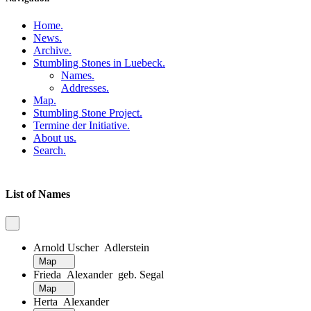
Home
.
News
.
Archive
.
Stumbling Stones in Luebeck
.
Names
.
Addresses
.
Map
.
Stumbling Stone Project
.
Termine der Initiative
.
About us
.
Search
.
List of Names
Arnold Uscher Adlerstein
Map
Frieda Alexander geb. Segal
Map
Herta Alexander