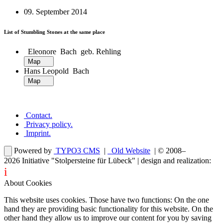
09. September 2014
List of Stumbling Stones at the same place
Eleonore Bach geb. Rehling
Map
Hans Leopold Bach
Map
Contact
.
Privacy policy
.
Imprint
.
Powered by
TYPO3 CMS
|
Old Website
| © 2008–
2026
Initiative "Stolpersteine für Lübeck"
| design and realization:
i
dentity projects – webdesign for you
About Cookies
This website uses cookies. Those have two functions: On the one
hand they are providing basic functionality for this website. On the
other hand they allow us to improve our content for you by saving