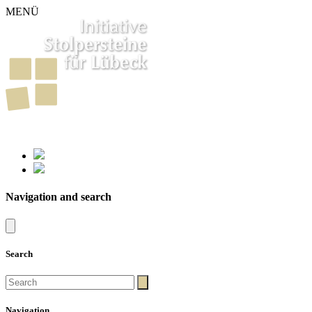
MENÜ
261
Stumbling Stones in Luebeck
Navigation and search
Search
Navigation