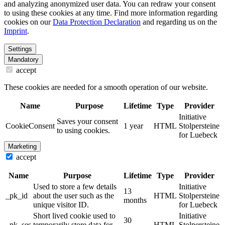
and analyzing anonymized user data. You can redraw your consent
to using these cookies at any time. Find more information regarding
cookies on our
Data Protection Declaration
and regarding us on the
Imprint
.
Settings
Mandatory
accept
These cookies are needed for a smooth operation of our website.
Name
Purpose
Lifetime
Type
Provider
Initiative
Saves your consent
CookieConsent
1 year
HTML
Stolpersteine
to using cookies.
for Luebeck
Marketing
accept
Name
Purpose
Lifetime
Type
Provider
Used to store a few details
Initiative
13
_pk_id
about the user such as the
HTML
Stolpersteine
months
unique visitor ID.
for Luebeck
Short lived cookie used to
Initiative
30
_pk_ses
temporarily store data for
HTML
Stolpersteine