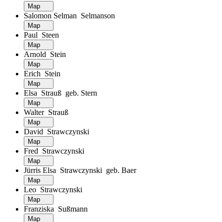
Map
Salomon Selman Selmanson
Map
Paul Steen
Map
Arnold Stein
Map
Erich Stein
Map
Elsa Strauß geb. Stern
Map
Walter Strauß
Map
David Strawczynski
Map
Fred Strawczynski
Map
Jürris Elsa Strawczynski geb. Baer
Map
Leo Strawczynski
Map
Franziska Sußmann
Map