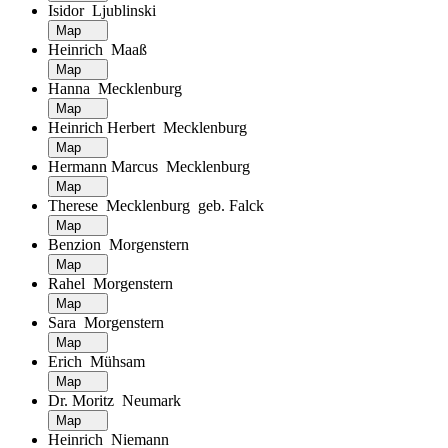
Isidor Ljublinski
Map
Heinrich Maaß
Map
Hanna Mecklenburg
Map
Heinrich Herbert Mecklenburg
Map
Hermann Marcus Mecklenburg
Map
Therese Mecklenburg geb. Falck
Map
Benzion Morgenstern
Map
Rahel Morgenstern
Map
Sara Morgenstern
Map
Erich Mühsam
Map
Dr. Moritz Neumark
Map
Heinrich Niemann