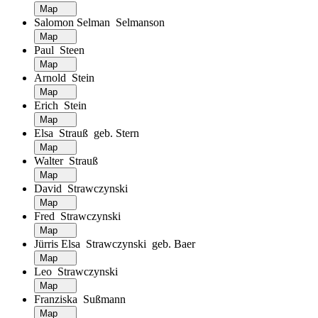
Map
Salomon Selman Selmanson
Map
Paul Steen
Map
Arnold Stein
Map
Erich Stein
Map
Elsa Strauß geb. Stern
Map
Walter Strauß
Map
David Strawczynski
Map
Fred Strawczynski
Map
Jürris Elsa Strawczynski geb. Baer
Map
Leo Strawczynski
Map
Franziska Sußmann
Map