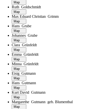
Map
Ruth Goldschmidt
Map
Max Eduard Christian Grimm
Map
Hans Grube
Map
Johannes Grube
Map
Clara Grünfeldt
Map
Emma Grünfeldt
Map
Minna Grünfeldt
Map
Eisig Gutmann
Map
Hans Gutmann
Map
Kurt David Gutmann
Map
Margarethe Gutmann geb. Blumenthal
Map