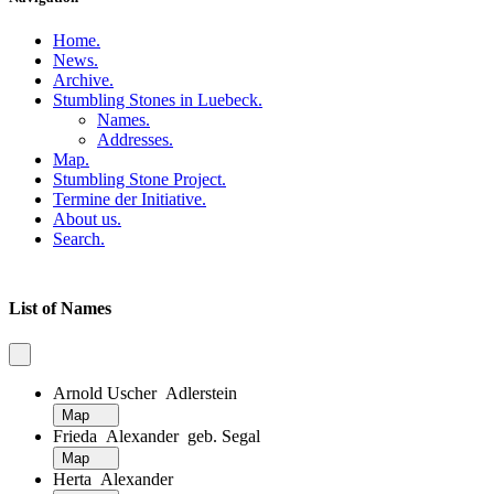
Home
.
News
.
Archive
.
Stumbling Stones in Luebeck
.
Names
.
Addresses
.
Map
.
Stumbling Stone Project
.
Termine der Initiative
.
About us
.
Search
.
List of Names
Arnold Uscher Adlerstein
Map
Frieda Alexander geb. Segal
Map
Herta Alexander