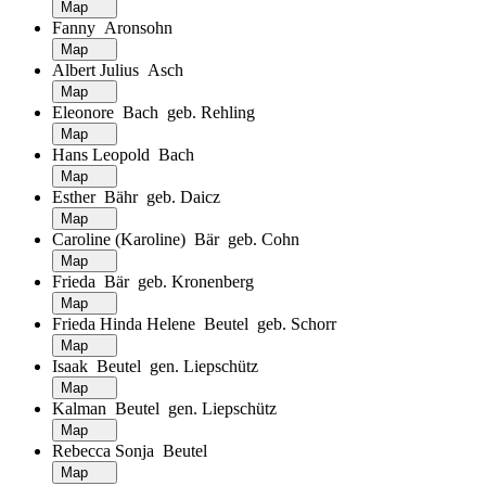
Map
Fanny Aronsohn
Map
Albert Julius Asch
Map
Eleonore Bach geb. Rehling
Map
Hans Leopold Bach
Map
Esther Bähr geb. Daicz
Map
Caroline (Karoline) Bär geb. Cohn
Map
Frieda Bär geb. Kronenberg
Map
Frieda Hinda Helene Beutel geb. Schorr
Map
Isaak Beutel gen. Liepschütz
Map
Kalman Beutel gen. Liepschütz
Map
Rebecca Sonja Beutel
Map