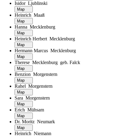
Isidor Ljublinski
Map
Heinrich Maaß
Map
Hanna Mecklenburg
Map
Heinrich Herbert Mecklenburg
Map
Hermann Marcus Mecklenburg
Map
Therese Mecklenburg geb. Falck
Map
Benzion Morgenstern
Map
Rahel Morgenstern
Map
Sara Morgenstern
Map
Erich Mühsam
Map
Dr. Moritz Neumark
Map
Heinrich Niemann