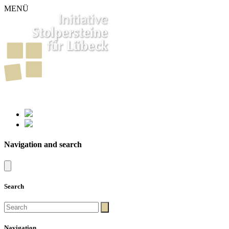
MENÜ
261
Stumbling Stones in Luebeck
Navigation and search
Search
Navigation