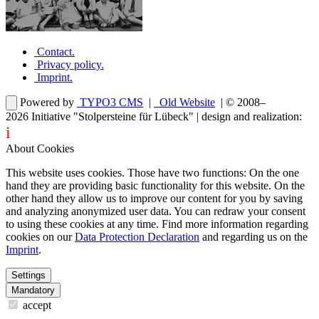
Contact
.
Privacy policy
.
Imprint
.
Powered by
TYPO3 CMS
|
Old Website
| © 2008–
2026
Initiative "Stolpersteine für Lübeck"
| design and realization:
i
dentity projects – webdesign for you
About Cookies
This website uses cookies. Those have two functions: On the one
hand they are providing basic functionality for this website. On the
other hand they allow us to improve our content for you by saving
and analyzing anonymized user data. You can redraw your consent
to using these cookies at any time. Find more information regarding
cookies on our
Data Protection Declaration
and regarding us on the
Imprint
.
Settings
Mandatory
accept