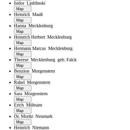
Isidor Ljublinski
Map
Heinrich Maaß
Map
Hanna Mecklenburg
Map
Heinrich Herbert Mecklenburg
Map
Hermann Marcus Mecklenburg
Map
Therese Mecklenburg geb. Falck
Map
Benzion Morgenstern
Map
Rahel Morgenstern
Map
Sara Morgenstern
Map
Erich Mühsam
Map
Dr. Moritz Neumark
Map
Heinrich Niemann