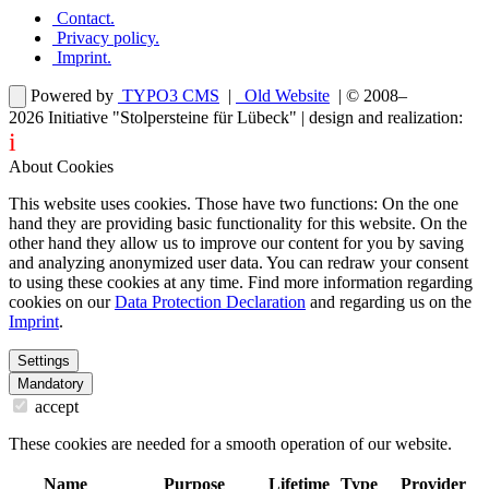
Contact
.
Privacy policy
.
Imprint
.
Powered by
TYPO3 CMS
|
Old Website
| © 2008–
2026
Initiative "Stolpersteine für Lübeck"
| design and realization:
i
dentity projects – webdesign for you
About Cookies
This website uses cookies. Those have two functions: On the one
hand they are providing basic functionality for this website. On the
other hand they allow us to improve our content for you by saving
and analyzing anonymized user data. You can redraw your consent
to using these cookies at any time. Find more information regarding
cookies on our
Data Protection Declaration
and regarding us on the
Imprint
.
Settings
Mandatory
accept
These cookies are needed for a smooth operation of our website.
Name
Purpose
Lifetime
Type
Provider