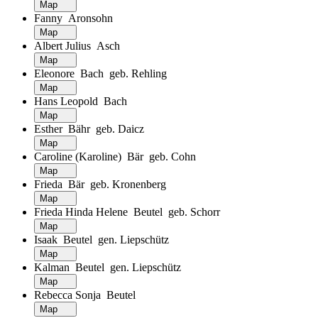
Map
Fanny Aronsohn
Map
Albert Julius Asch
Map
Eleonore Bach geb. Rehling
Map
Hans Leopold Bach
Map
Esther Bähr geb. Daicz
Map
Caroline (Karoline) Bär geb. Cohn
Map
Frieda Bär geb. Kronenberg
Map
Frieda Hinda Helene Beutel geb. Schorr
Map
Isaak Beutel gen. Liepschütz
Map
Kalman Beutel gen. Liepschütz
Map
Rebecca Sonja Beutel
Map