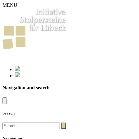
MENÜ
261
Stumbling Stones in Luebeck
Navigation and search
Search
Navigation