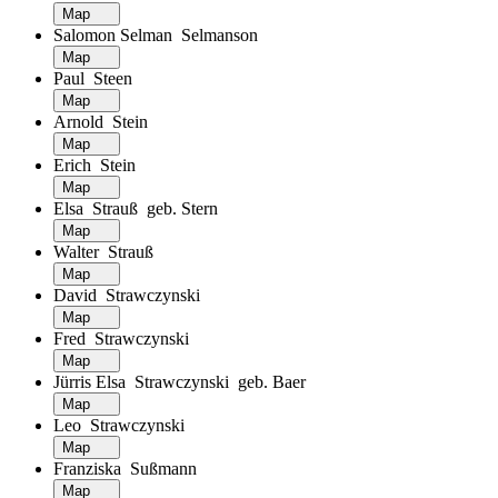
Map
Salomon Selman Selmanson
Map
Paul Steen
Map
Arnold Stein
Map
Erich Stein
Map
Elsa Strauß geb. Stern
Map
Walter Strauß
Map
David Strawczynski
Map
Fred Strawczynski
Map
Jürris Elsa Strawczynski geb. Baer
Map
Leo Strawczynski
Map
Franziska Sußmann
Map