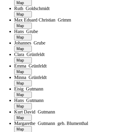
Map
Ruth Goldschmidt
Map
Max Eduard Christian Grimm
Map
Hans Grube
Map
Johannes Grube
Map
Clara Grünfeldt
Map
Emma Grünfeldt
Map
Minna Grünfeldt
Map
Eisig Gutmann
Map
Hans Gutmann
Map
Kurt David Gutmann
Map
Margarethe Gutmann geb. Blumenthal
Map