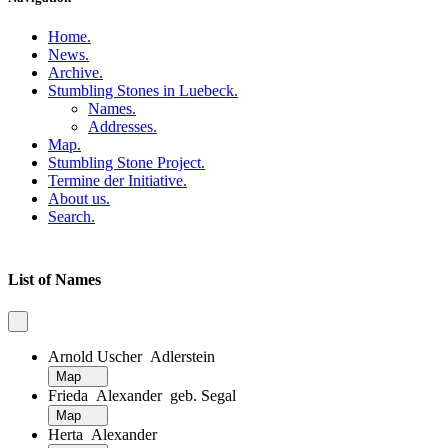
Home
.
News
.
Archive
.
Stumbling Stones in Luebeck
.
Names
.
Addresses
.
Map
.
Stumbling Stone Project
.
Termine der Initiative
.
About us
.
Search
.
List of Names
Arnold Uscher Adlerstein
Map
Frieda Alexander geb. Segal
Map
Herta Alexander