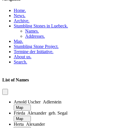
Home
.
News
.
Archive
.
Stumbling Stones in Luebeck
.
Names
.
Addresses
.
Map
.
Stumbling Stone Project
.
Termine der Initiative
.
About us
.
Search
.
List of Names
Arnold Uscher Adlerstein
Map
Frieda Alexander geb. Segal
Map
Herta Alexander