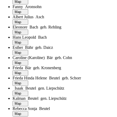
Map
Fanny Aronsohn
Map
Albert Julius Asch
Map
Eleonore Bach geb. Rehling
Map
Hans Leopold Bach
Map
Esther Bähr geb. Daicz
Map
Caroline (Karoline) Bär geb. Cohn
Map
Frieda Bär geb. Kronenberg
Map
Frieda Hinda Helene Beutel geb. Schorr
Map
Isaak Beutel gen. Liepschütz
Map
Kalman Beutel gen. Liepschütz
Map
Rebecca Sonja Beutel
Map