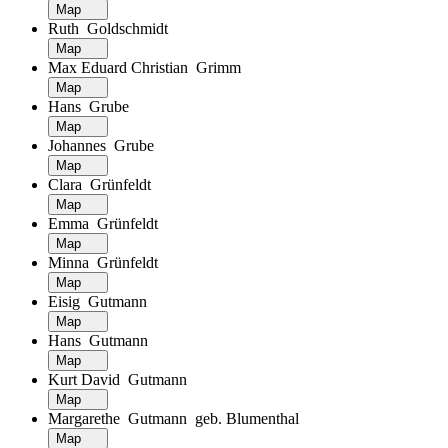
Map
Ruth Goldschmidt
Map
Max Eduard Christian Grimm
Map
Hans Grube
Map
Johannes Grube
Map
Clara Grünfeldt
Map
Emma Grünfeldt
Map
Minna Grünfeldt
Map
Eisig Gutmann
Map
Hans Gutmann
Map
Kurt David Gutmann
Map
Margarethe Gutmann geb. Blumenthal
Map