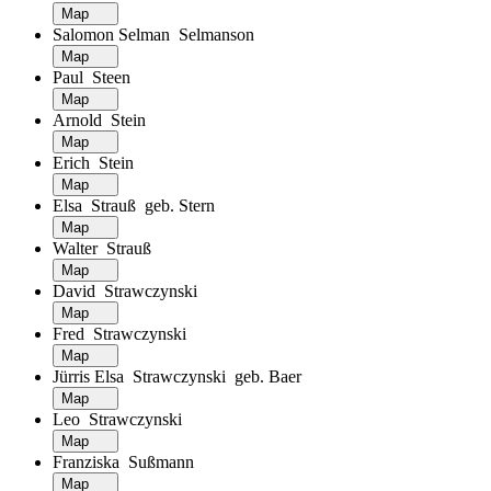
Map
Salomon Selman Selmanson
Map
Paul Steen
Map
Arnold Stein
Map
Erich Stein
Map
Elsa Strauß geb. Stern
Map
Walter Strauß
Map
David Strawczynski
Map
Fred Strawczynski
Map
Jürris Elsa Strawczynski geb. Baer
Map
Leo Strawczynski
Map
Franziska Sußmann
Map