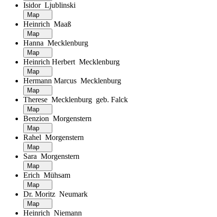
Isidor Ljublinski
Map
Heinrich Maaß
Map
Hanna Mecklenburg
Map
Heinrich Herbert Mecklenburg
Map
Hermann Marcus Mecklenburg
Map
Therese Mecklenburg geb. Falck
Map
Benzion Morgenstern
Map
Rahel Morgenstern
Map
Sara Morgenstern
Map
Erich Mühsam
Map
Dr. Moritz Neumark
Map
Heinrich Niemann