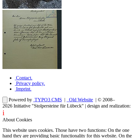
Contact
.
Privacy policy
.
Imprint
.
Powered by
TYPO3 CMS
|
Old Website
| © 2008–
2026
Initiative "Stolpersteine für Lübeck"
| design and realization:
i
dentity projects – webdesign for you
About Cookies
This website uses cookies. Those have two functions: On the one
hand they are providing basic functionality for this website. On the