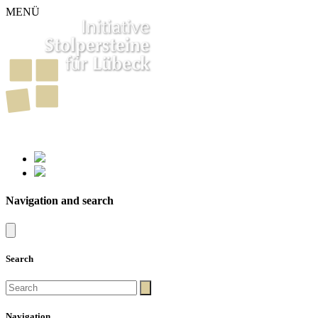
MENÜ
261
Stumbling Stones in Luebeck
Navigation and search
Search
Navigation