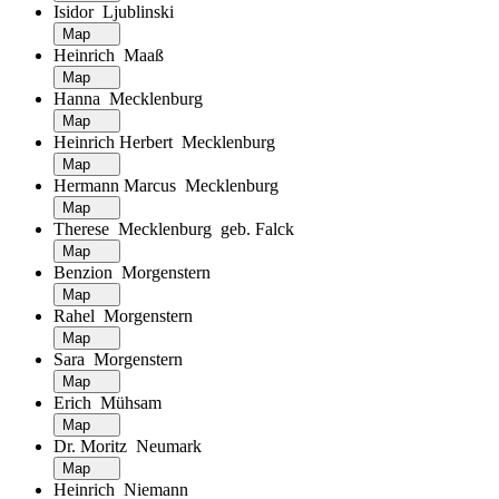
Isidor Ljublinski
Map
Heinrich Maaß
Map
Hanna Mecklenburg
Map
Heinrich Herbert Mecklenburg
Map
Hermann Marcus Mecklenburg
Map
Therese Mecklenburg geb. Falck
Map
Benzion Morgenstern
Map
Rahel Morgenstern
Map
Sara Morgenstern
Map
Erich Mühsam
Map
Dr. Moritz Neumark
Map
Heinrich Niemann