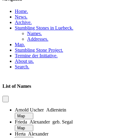
Home
.
News
.
Archive
.
Stumbling Stones in Luebeck
.
Names
.
Addresses
.
Map
.
Stumbling Stone Project
.
Termine der Initiative
.
About us
.
Search
.
List of Names
Arnold Uscher Adlerstein
Map
Frieda Alexander geb. Segal
Map
Herta Alexander