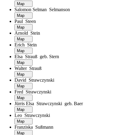
Map
Salomon Selman Selmanson
Map
Paul Steen
Map
Arnold Stein
Map
Erich Stein
Map
Elsa Strauß geb. Stern
Map
Walter Strauß
Map
David Strawczynski
Map
Fred Strawczynski
Map
Jürris Elsa Strawczynski geb. Baer
Map
Leo Strawczynski
Map
Franziska Sußmann
Map