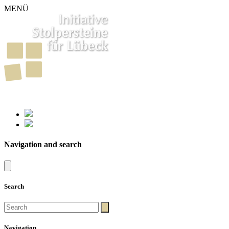
MENÜ
261
Stumbling Stones in Luebeck
Navigation and search
Search
Navigation