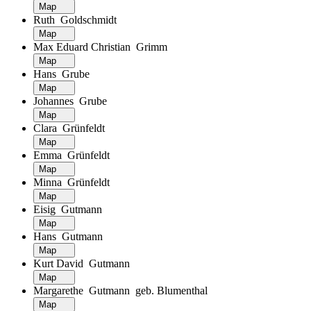
Map
Ruth Goldschmidt
Map
Max Eduard Christian Grimm
Map
Hans Grube
Map
Johannes Grube
Map
Clara Grünfeldt
Map
Emma Grünfeldt
Map
Minna Grünfeldt
Map
Eisig Gutmann
Map
Hans Gutmann
Map
Kurt David Gutmann
Map
Margarethe Gutmann geb. Blumenthal
Map