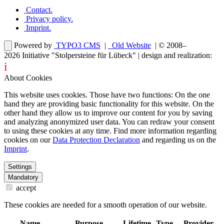
Contact
.
Privacy policy
.
Imprint
.
Powered by
TYPO3 CMS
|
Old Website
| © 2008–
2026
Initiative "Stolpersteine für Lübeck"
| design and realization:
i
dentity projects – webdesign for you
About Cookies
This website uses cookies. Those have two functions: On the one
hand they are providing basic functionality for this website. On the
other hand they allow us to improve our content for you by saving
and analyzing anonymized user data. You can redraw your consent
to using these cookies at any time. Find more information regarding
cookies on our
Data Protection Declaration
and regarding us on the
Imprint
.
Settings
Mandatory
accept
These cookies are needed for a smooth operation of our website.
Name
Purpose
Lifetime
Type
Provider