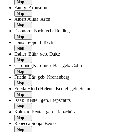
Map
Fanny Aronsohn
Map
Albert Julius Asch
Map
Eleonore Bach geb. Rehling
Map
Hans Leopold Bach
Map
Esther Bähr geb. Daicz
Map
Caroline (Karoline) Bär geb. Cohn
Map
Frieda Bär geb. Kronenberg
Map
Frieda Hinda Helene Beutel geb. Schorr
Map
Isaak Beutel gen. Liepschütz
Map
Kalman Beutel gen. Liepschütz
Map
Rebecca Sonja Beutel
Map