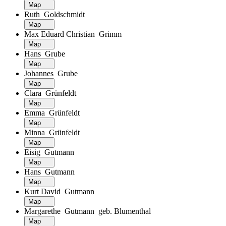
Map
Ruth Goldschmidt
Map
Max Eduard Christian Grimm
Map
Hans Grube
Map
Johannes Grube
Map
Clara Grünfeldt
Map
Emma Grünfeldt
Map
Minna Grünfeldt
Map
Eisig Gutmann
Map
Hans Gutmann
Map
Kurt David Gutmann
Map
Margarethe Gutmann geb. Blumenthal
Map