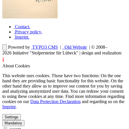
Contact
.
Privacy policy
.
Imprint
.
Powered by
TYPO3 CMS
|
Old Website
| © 2008–
2026
Initiative "Stolpersteine für Lübeck"
| design and realization:
i
dentity projects – webdesign for you
About Cookies
This website uses cookies. Those have two functions: On the one
hand they are providing basic functionality for this website. On the
other hand they allow us to improve our content for you by saving
and analyzing anonymized user data. You can redraw your consent
to using these cookies at any time. Find more information regarding
cookies on our
Data Protection Declaration
and regarding us on the
Imprint
.
Settings
Mandatory