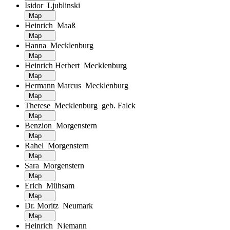
Isidor Ljublinski
Map
Heinrich Maaß
Map
Hanna Mecklenburg
Map
Heinrich Herbert Mecklenburg
Map
Hermann Marcus Mecklenburg
Map
Therese Mecklenburg geb. Falck
Map
Benzion Morgenstern
Map
Rahel Morgenstern
Map
Sara Morgenstern
Map
Erich Mühsam
Map
Dr. Moritz Neumark
Map
Heinrich Niemann