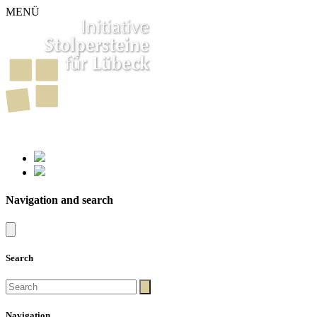
MENÜ
261
Stumbling Stones in Luebeck
Navigation and search
Search
Navigation