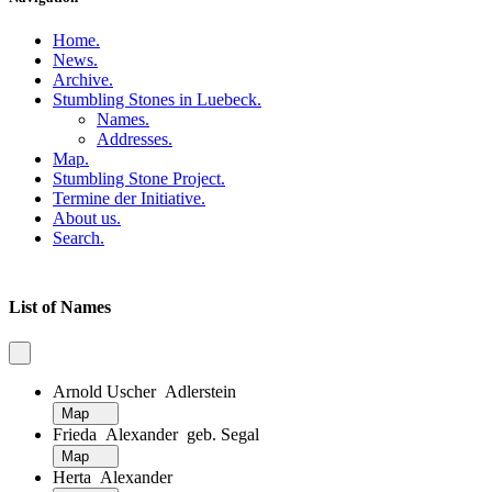
Home
.
News
.
Archive
.
Stumbling Stones in Luebeck
.
Names
.
Addresses
.
Map
.
Stumbling Stone Project
.
Termine der Initiative
.
About us
.
Search
.
List of Names
Arnold Uscher Adlerstein
Map
Frieda Alexander geb. Segal
Map
Herta Alexander