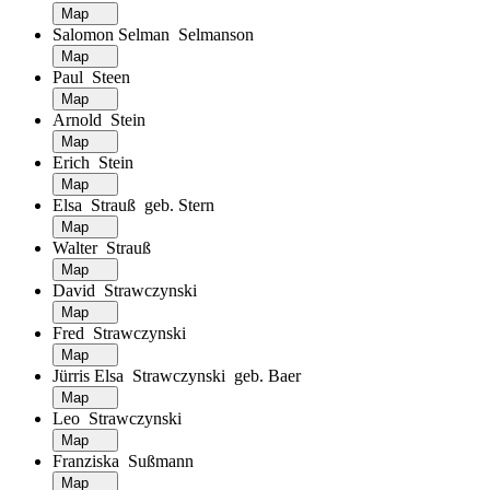
Map
Salomon Selman Selmanson
Map
Paul Steen
Map
Arnold Stein
Map
Erich Stein
Map
Elsa Strauß geb. Stern
Map
Walter Strauß
Map
David Strawczynski
Map
Fred Strawczynski
Map
Jürris Elsa Strawczynski geb. Baer
Map
Leo Strawczynski
Map
Franziska Sußmann
Map