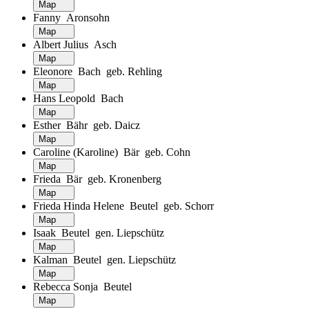
Map
Fanny Aronsohn
Map
Albert Julius Asch
Map
Eleonore Bach geb. Rehling
Map
Hans Leopold Bach
Map
Esther Bähr geb. Daicz
Map
Caroline (Karoline) Bär geb. Cohn
Map
Frieda Bär geb. Kronenberg
Map
Frieda Hinda Helene Beutel geb. Schorr
Map
Isaak Beutel gen. Liepschütz
Map
Kalman Beutel gen. Liepschütz
Map
Rebecca Sonja Beutel
Map