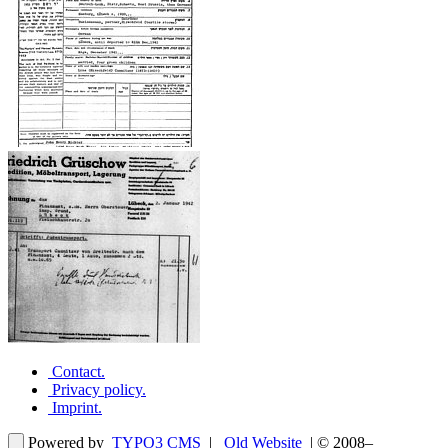
Contact
.
Privacy policy
.
Imprint
.
Powered by
TYPO3 CMS
|
Old Website
| © 2008–