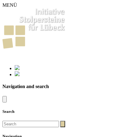
MENÜ
261
Stumbling Stones in Luebeck
Navigation and search
Search
Navigation