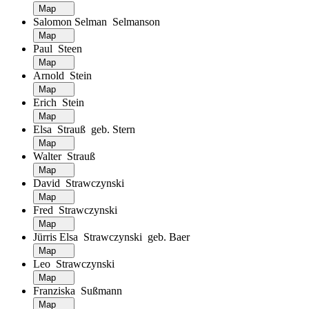
Map
Salomon Selman Selmanson
Map
Paul Steen
Map
Arnold Stein
Map
Erich Stein
Map
Elsa Strauß geb. Stern
Map
Walter Strauß
Map
David Strawczynski
Map
Fred Strawczynski
Map
Jürris Elsa Strawczynski geb. Baer
Map
Leo Strawczynski
Map
Franziska Sußmann
Map