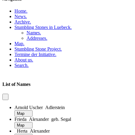
Home
.
News
.
Archive
.
Stumbling Stones in Luebeck
.
Names
.
Addresses
.
Map
.
Stumbling Stone Project
.
Termine der Initiative
.
About us
.
Search
.
List of Names
Arnold Uscher Adlerstein
Map
Frieda Alexander geb. Segal
Map
Herta Alexander