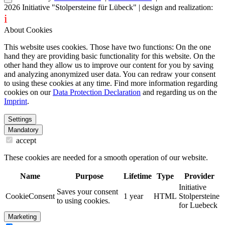
2026
Initiative "Stolpersteine für Lübeck"
| design and realization:
i
dentity projects – webdesign for you
About Cookies
This website uses cookies. Those have two functions: On the one
hand they are providing basic functionality for this website. On the
other hand they allow us to improve our content for you by saving
and analyzing anonymized user data. You can redraw your consent
to using these cookies at any time. Find more information regarding
cookies on our
Data Protection Declaration
and regarding us on the
Imprint
.
Settings
Mandatory
accept
These cookies are needed for a smooth operation of our website.
Name
Purpose
Lifetime
Type
Provider
Initiative
Saves your consent
CookieConsent
1 year
HTML
Stolpersteine
to using cookies.
for Luebeck
Marketing