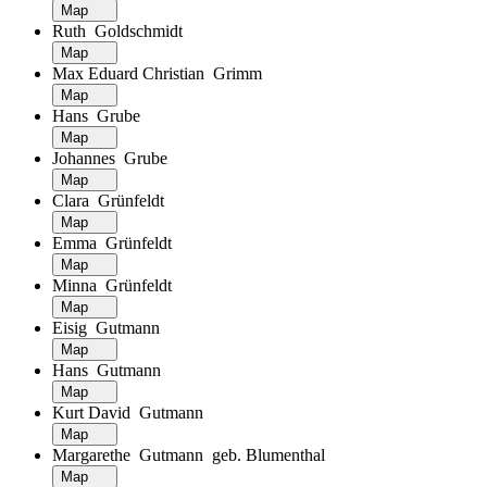
Map
Ruth Goldschmidt
Map
Max Eduard Christian Grimm
Map
Hans Grube
Map
Johannes Grube
Map
Clara Grünfeldt
Map
Emma Grünfeldt
Map
Minna Grünfeldt
Map
Eisig Gutmann
Map
Hans Gutmann
Map
Kurt David Gutmann
Map
Margarethe Gutmann geb. Blumenthal
Map