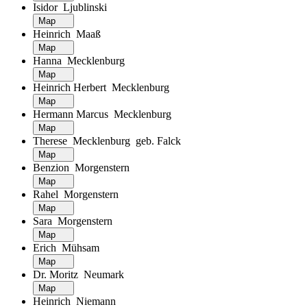
Isidor Ljublinski
Map
Heinrich Maaß
Map
Hanna Mecklenburg
Map
Heinrich Herbert Mecklenburg
Map
Hermann Marcus Mecklenburg
Map
Therese Mecklenburg geb. Falck
Map
Benzion Morgenstern
Map
Rahel Morgenstern
Map
Sara Morgenstern
Map
Erich Mühsam
Map
Dr. Moritz Neumark
Map
Heinrich Niemann