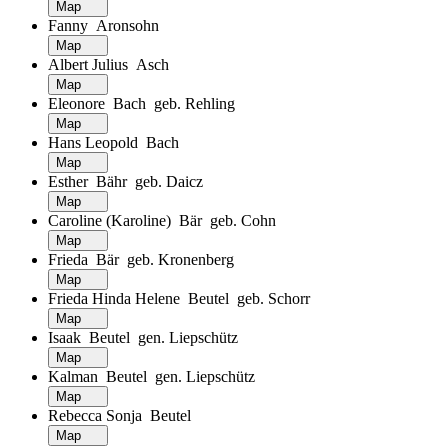
Map
Fanny Aronsohn
Map
Albert Julius Asch
Map
Eleonore Bach geb. Rehling
Map
Hans Leopold Bach
Map
Esther Bähr geb. Daicz
Map
Caroline (Karoline) Bär geb. Cohn
Map
Frieda Bär geb. Kronenberg
Map
Frieda Hinda Helene Beutel geb. Schorr
Map
Isaak Beutel gen. Liepschütz
Map
Kalman Beutel gen. Liepschütz
Map
Rebecca Sonja Beutel
Map