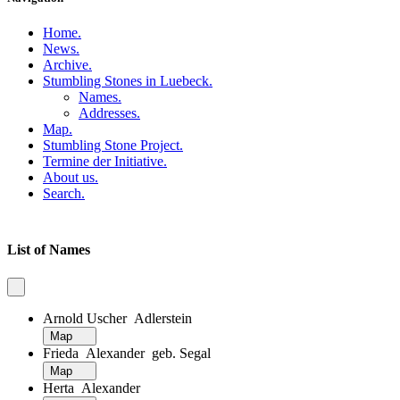
Home
.
News
.
Archive
.
Stumbling Stones in Luebeck
.
Names
.
Addresses
.
Map
.
Stumbling Stone Project
.
Termine der Initiative
.
About us
.
Search
.
List of Names
Arnold Uscher Adlerstein
Map
Frieda Alexander geb. Segal
Map
Herta Alexander