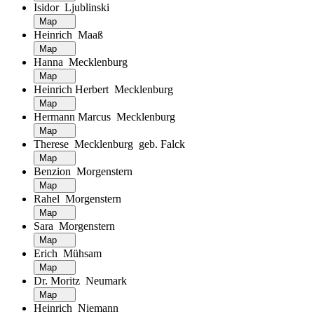
Isidor Ljublinski
Map
Heinrich Maaß
Map
Hanna Mecklenburg
Map
Heinrich Herbert Mecklenburg
Map
Hermann Marcus Mecklenburg
Map
Therese Mecklenburg geb. Falck
Map
Benzion Morgenstern
Map
Rahel Morgenstern
Map
Sara Morgenstern
Map
Erich Mühsam
Map
Dr. Moritz Neumark
Map
Heinrich Niemann