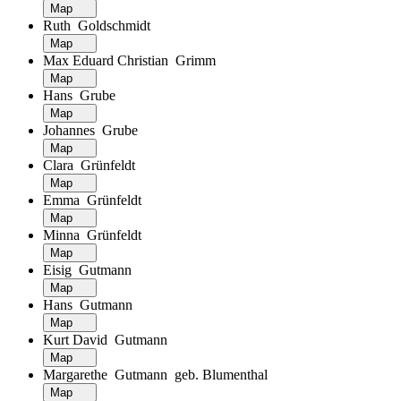
Map
Ruth Goldschmidt
Map
Max Eduard Christian Grimm
Map
Hans Grube
Map
Johannes Grube
Map
Clara Grünfeldt
Map
Emma Grünfeldt
Map
Minna Grünfeldt
Map
Eisig Gutmann
Map
Hans Gutmann
Map
Kurt David Gutmann
Map
Margarethe Gutmann geb. Blumenthal
Map