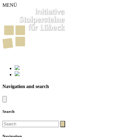
MENÜ
261
Stumbling Stones in Luebeck
Navigation and search
Search
Navigation