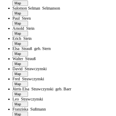
Map
Salomon Selman Selmanson
Map
Paul Steen
Map
Arnold Stein
Map
Erich Stein
Map
Elsa Strauß geb. Stern
Map
Walter Strauß
Map
David Strawczynski
Map
Fred Strawczynski
Map
Jürris Elsa Strawczynski geb. Baer
Map
Leo Strawczynski
Map
Franziska Sußmann
Map