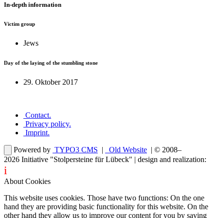
In-depth information
Victim group
Jews
Day of the laying of the stumbling stone
29. Oktober 2017
Contact
.
Privacy policy
.
Imprint
.
Powered by
TYPO3 CMS
|
Old Website
| © 2008–
2026
Initiative "Stolpersteine für Lübeck"
| design and realization:
i
dentity projects – webdesign for you
About Cookies
This website uses cookies. Those have two functions: On the one
hand they are providing basic functionality for this website. On the
other hand they allow us to improve our content for you by saving