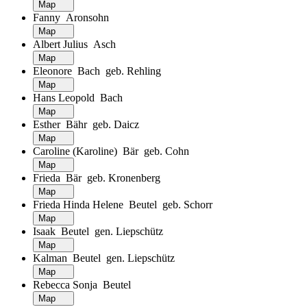
Map
Fanny Aronsohn
Map
Albert Julius Asch
Map
Eleonore Bach geb. Rehling
Map
Hans Leopold Bach
Map
Esther Bähr geb. Daicz
Map
Caroline (Karoline) Bär geb. Cohn
Map
Frieda Bär geb. Kronenberg
Map
Frieda Hinda Helene Beutel geb. Schorr
Map
Isaak Beutel gen. Liepschütz
Map
Kalman Beutel gen. Liepschütz
Map
Rebecca Sonja Beutel
Map