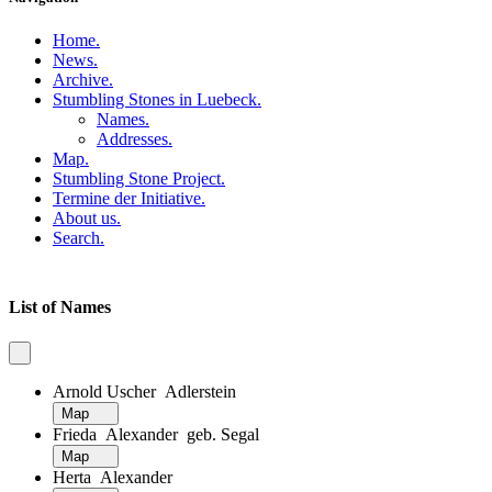
Home
.
News
.
Archive
.
Stumbling Stones in Luebeck
.
Names
.
Addresses
.
Map
.
Stumbling Stone Project
.
Termine der Initiative
.
About us
.
Search
.
List of Names
Arnold Uscher Adlerstein
Map
Frieda Alexander geb. Segal
Map
Herta Alexander