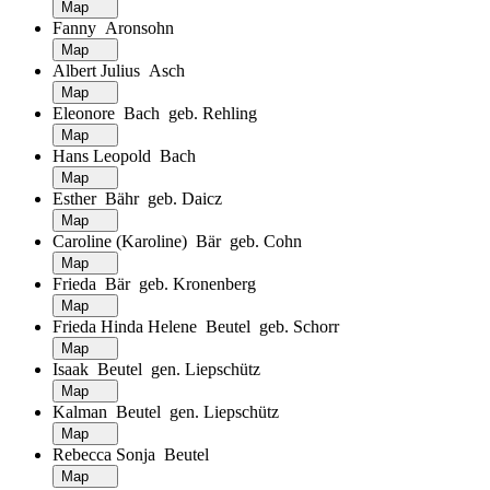
Map
Fanny Aronsohn
Map
Albert Julius Asch
Map
Eleonore Bach geb. Rehling
Map
Hans Leopold Bach
Map
Esther Bähr geb. Daicz
Map
Caroline (Karoline) Bär geb. Cohn
Map
Frieda Bär geb. Kronenberg
Map
Frieda Hinda Helene Beutel geb. Schorr
Map
Isaak Beutel gen. Liepschütz
Map
Kalman Beutel gen. Liepschütz
Map
Rebecca Sonja Beutel
Map