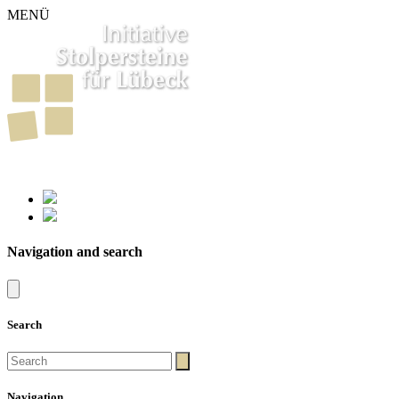
MENÜ
261
Stumbling Stones in Luebeck
Navigation and search
Search
Navigation