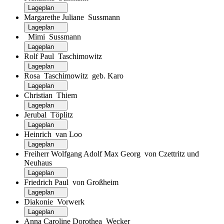
Lageplan
Margarethe Juliane Sussmann
Lageplan
Mimi Sussmann
Lageplan
Rolf Paul Taschimowitz
Lageplan
Rosa Taschimowitz geb. Karo
Lageplan
Christian Thiem
Lageplan
Jerubal Töplitz
Lageplan
Heinrich van Loo
Lageplan
Freiherr Wolfgang Adolf Max Georg von Czettritz und
Neuhaus
Lageplan
Friedrich Paul von Großheim
Lageplan
Diakonie Vorwerk
Lageplan
Anna Caroline Dorothea Wecker