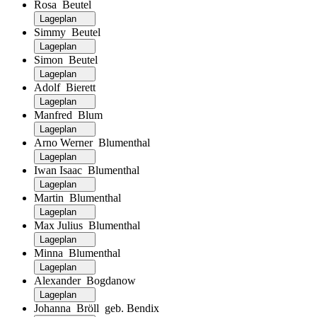
Rosa Beutel
Lageplan
Simmy Beutel
Lageplan
Simon Beutel
Lageplan
Adolf Bierett
Lageplan
Manfred Blum
Lageplan
Arno Werner Blumenthal
Lageplan
Iwan Isaac Blumenthal
Lageplan
Martin Blumenthal
Lageplan
Max Julius Blumenthal
Lageplan
Minna Blumenthal
Lageplan
Alexander Bogdanow
Lageplan
Johanna Bröll geb. Bendix