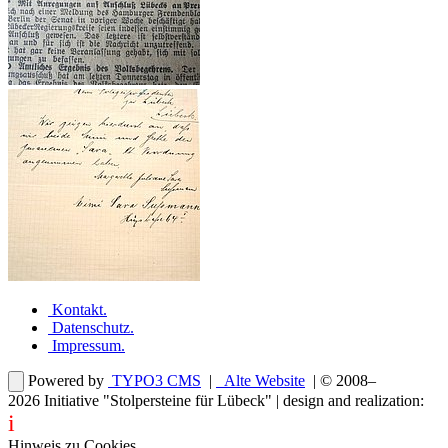
Kontakt
.
Datenschutz
.
Impressum
.
Powered by
TYPO3 CMS
|
Alte Website
| © 2008–
2026
Initiative "Stolpersteine für Lübeck"
| design and realization:
i
dentity projects – webdesign for you
Hinweis zu Cookies