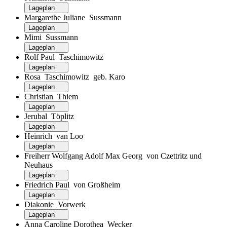
Lageplan
Margarethe Juliane Sussmann
Lageplan
Mimi Sussmann
Lageplan
Rolf Paul Taschimowitz
Lageplan
Rosa Taschimowitz geb. Karo
Lageplan
Christian Thiem
Lageplan
Jerubal Töplitz
Lageplan
Heinrich van Loo
Lageplan
Freiherr Wolfgang Adolf Max Georg von Czettritz und
Neuhaus
Lageplan
Friedrich Paul von Großheim
Lageplan
Diakonie Vorwerk
Lageplan
Anna Caroline Dorothea Wecker