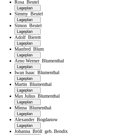
Rosa Beutel
Lageplan
Simmy Beutel
Lageplan
Simon Beutel
Lageplan
Adolf Bierett
Lageplan
Manfred Blum
Lageplan
Arno Werner Blumenthal
Lageplan
Iwan Isaac Blumenthal
Lageplan
Martin Blumenthal
Lageplan
Max Julius Blumenthal
Lageplan
Minna Blumenthal
Lageplan
Alexander Bogdanow
Lageplan
Johanna Bröll geb. Bendix