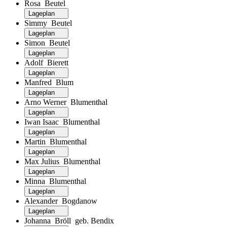
Rosa Beutel
Lageplan
Simmy Beutel
Lageplan
Simon Beutel
Lageplan
Adolf Bierett
Lageplan
Manfred Blum
Lageplan
Arno Werner Blumenthal
Lageplan
Iwan Isaac Blumenthal
Lageplan
Martin Blumenthal
Lageplan
Max Julius Blumenthal
Lageplan
Minna Blumenthal
Lageplan
Alexander Bogdanow
Lageplan
Johanna Bröll geb. Bendix