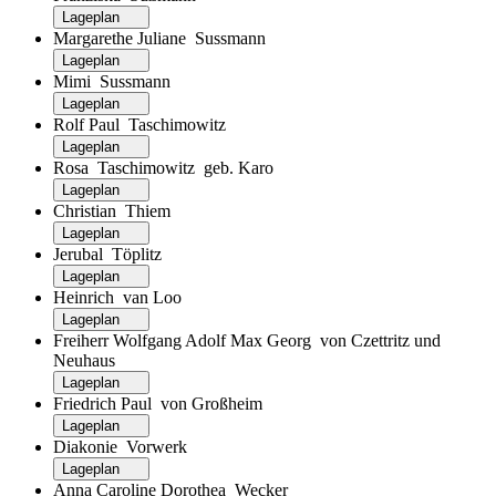
Lageplan
Margarethe Juliane Sussmann
Lageplan
Mimi Sussmann
Lageplan
Rolf Paul Taschimowitz
Lageplan
Rosa Taschimowitz geb. Karo
Lageplan
Christian Thiem
Lageplan
Jerubal Töplitz
Lageplan
Heinrich van Loo
Lageplan
Freiherr Wolfgang Adolf Max Georg von Czettritz und
Neuhaus
Lageplan
Friedrich Paul von Großheim
Lageplan
Diakonie Vorwerk
Lageplan
Anna Caroline Dorothea Wecker