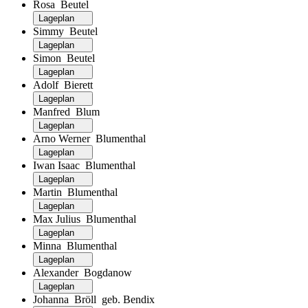
Rosa Beutel
Lageplan
Simmy Beutel
Lageplan
Simon Beutel
Lageplan
Adolf Bierett
Lageplan
Manfred Blum
Lageplan
Arno Werner Blumenthal
Lageplan
Iwan Isaac Blumenthal
Lageplan
Martin Blumenthal
Lageplan
Max Julius Blumenthal
Lageplan
Minna Blumenthal
Lageplan
Alexander Bogdanow
Lageplan
Johanna Bröll geb. Bendix