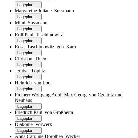
Lageplan
Margarethe Juliane Sussmann
Lageplan
Mimi Sussmann
Lageplan
Rolf Paul Taschimowitz
Lageplan
Rosa Taschimowitz geb. Karo
Lageplan
Christian Thiem
Lageplan
Jerubal Töplitz
Lageplan
Heinrich van Loo
Lageplan
Freiherr Wolfgang Adolf Max Georg von Czettritz und
Neuhaus
Lageplan
Friedrich Paul von Großheim
Lageplan
Diakonie Vorwerk
Lageplan
Anna Caroline Dorothea Wecker