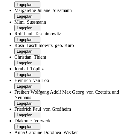
Lageplan
Margarethe Juliane Sussmann
Lageplan
Mimi Sussmann
Lageplan
Rolf Paul Taschimowitz
Lageplan
Rosa Taschimowitz geb. Karo
Lageplan
Christian Thiem
Lageplan
Jerubal Töplitz
Lageplan
Heinrich van Loo
Lageplan
Freiherr Wolfgang Adolf Max Georg von Czettritz und
Neuhaus
Lageplan
Friedrich Paul von Großheim
Lageplan
Diakonie Vorwerk
Lageplan
Anna Caroline Dorothea Wecker