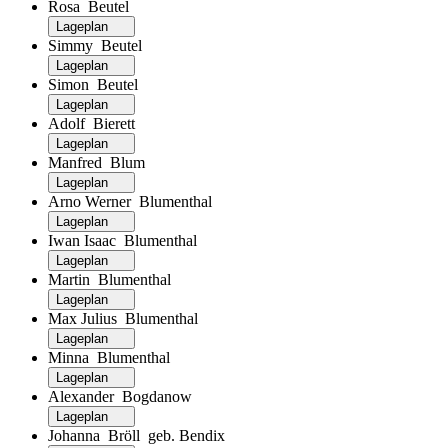
Rosa Beutel
Lageplan
Simmy Beutel
Lageplan
Simon Beutel
Lageplan
Adolf Bierett
Lageplan
Manfred Blum
Lageplan
Arno Werner Blumenthal
Lageplan
Iwan Isaac Blumenthal
Lageplan
Martin Blumenthal
Lageplan
Max Julius Blumenthal
Lageplan
Minna Blumenthal
Lageplan
Alexander Bogdanow
Lageplan
Johanna Bröll geb. Bendix