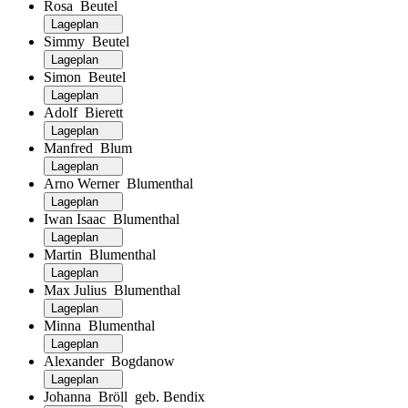
Rosa Beutel
Lageplan
Simmy Beutel
Lageplan
Simon Beutel
Lageplan
Adolf Bierett
Lageplan
Manfred Blum
Lageplan
Arno Werner Blumenthal
Lageplan
Iwan Isaac Blumenthal
Lageplan
Martin Blumenthal
Lageplan
Max Julius Blumenthal
Lageplan
Minna Blumenthal
Lageplan
Alexander Bogdanow
Lageplan
Johanna Bröll geb. Bendix