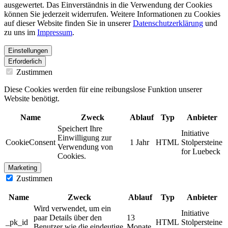
ausgewertet. Das Einverständnis in die Verwendung der Cookies
können Sie jederzeit widerrufen. Weitere Informationen zu Cookies
auf dieser Website finden Sie in unserer
Datenschutzerklärung
und
zu uns im
Impressum
.
Einstellungen
Erforderlich
Zustimmen
Diese Cookies werden für eine reibungslose Funktion unserer
Website benötigt.
Name
Zweck
Ablauf
Typ
Anbieter
Speichert Ihre
Initiative
Einwilligung zur
CookieConsent
1 Jahr
HTML
Stolpersteine
Verwendung von
for Luebeck
Cookies.
Marketing
Zustimmen
Name
Zweck
Ablauf
Typ
Anbieter
Wird verwendet, um ein
Initiative
paar Details über den
13
_pk_id
HTML
Stolpersteine
Benutzer wie die eindeutige
Monate