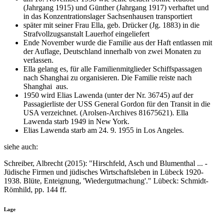
(Jahrgang 1915) und Günther (Jahrgang 1917) verhaftet und
in das Konzentrationslager Sachsenhausen transportiert
später mit seiner Frau Ella, geb. Drücker (Jg. 1883) in die
Strafvollzugsanstalt Lauerhof eingeliefert
Ende November wurde die Familie aus der Haft entlassen mit
der Auflage, Deutschland innerhalb von zwei Monaten zu
verlassen.
Ella gelang es, für alle Familienmitglieder Schiffspassagen
nach Shanghai zu organisieren. Die Familie reiste nach
Shanghai aus.
1950 wird Elias Lawenda (unter der Nr. 36745) auf der
Passagierliste der USS General Gordon für den Transit in die
USA verzeichnet. (Arolsen-Archives 81675621). Ella
Lawenda starb 1949 in New York.
Elias Lawenda starb am 24. 9. 1955 in Los Angeles.
siehe auch:
Schreiber, Albrecht (2015): "Hirschfeld, Asch und Blumenthal ... -
Jüdische Firmen und jüdisches Wirtschaftsleben in Lübeck 1920-
1938. Blüte, Enteignung, 'Wiedergutmachung'." Lübeck: Schmidt-
Römhild, pp. 144 ff.
Lage