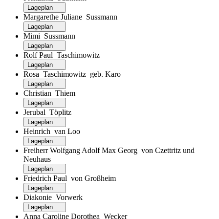
Lageplan
Margarethe Juliane Sussmann
Lageplan
Mimi Sussmann
Lageplan
Rolf Paul Taschimowitz
Lageplan
Rosa Taschimowitz geb. Karo
Lageplan
Christian Thiem
Lageplan
Jerubal Töplitz
Lageplan
Heinrich van Loo
Lageplan
Freiherr Wolfgang Adolf Max Georg von Czettritz und
Neuhaus
Lageplan
Friedrich Paul von Großheim
Lageplan
Diakonie Vorwerk
Lageplan
Anna Caroline Dorothea Wecker