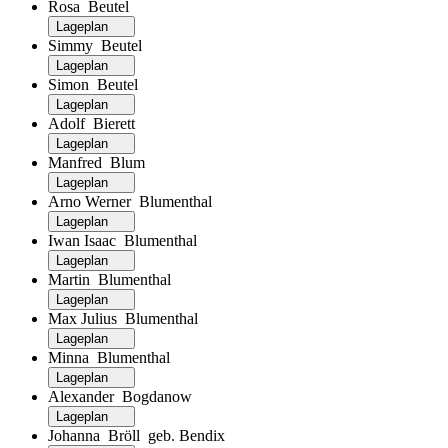
Rosa Beutel
Lageplan
Simmy Beutel
Lageplan
Simon Beutel
Lageplan
Adolf Bierett
Lageplan
Manfred Blum
Lageplan
Arno Werner Blumenthal
Lageplan
Iwan Isaac Blumenthal
Lageplan
Martin Blumenthal
Lageplan
Max Julius Blumenthal
Lageplan
Minna Blumenthal
Lageplan
Alexander Bogdanow
Lageplan
Johanna Bröll geb. Bendix