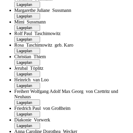
Lageplan
Margarethe Juliane Sussmann
Lageplan
Mimi Sussmann
Lageplan
Rolf Paul Taschimowitz
Lageplan
Rosa Taschimowitz geb. Karo
Lageplan
Christian Thiem
Lageplan
Jerubal Töplitz
Lageplan
Heinrich van Loo
Lageplan
Freiherr Wolfgang Adolf Max Georg von Czettritz und
Neuhaus
Lageplan
Friedrich Paul von Großheim
Lageplan
Diakonie Vorwerk
Lageplan
Anna Caroline Dorothea Wecker