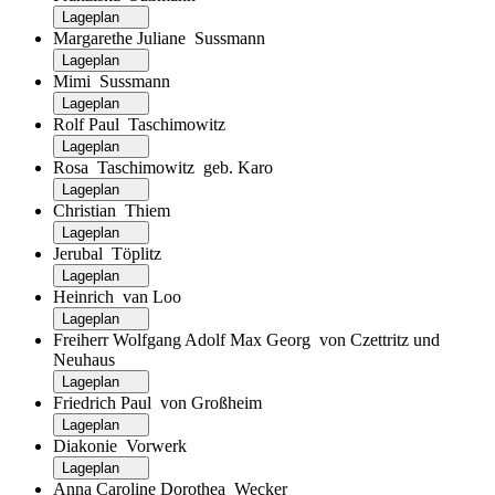
Lageplan
Margarethe Juliane Sussmann
Lageplan
Mimi Sussmann
Lageplan
Rolf Paul Taschimowitz
Lageplan
Rosa Taschimowitz geb. Karo
Lageplan
Christian Thiem
Lageplan
Jerubal Töplitz
Lageplan
Heinrich van Loo
Lageplan
Freiherr Wolfgang Adolf Max Georg von Czettritz und
Neuhaus
Lageplan
Friedrich Paul von Großheim
Lageplan
Diakonie Vorwerk
Lageplan
Anna Caroline Dorothea Wecker