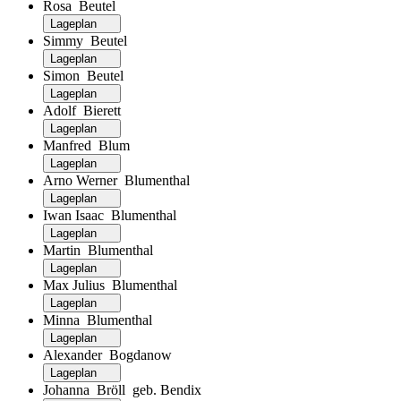
Rosa Beutel
Lageplan
Simmy Beutel
Lageplan
Simon Beutel
Lageplan
Adolf Bierett
Lageplan
Manfred Blum
Lageplan
Arno Werner Blumenthal
Lageplan
Iwan Isaac Blumenthal
Lageplan
Martin Blumenthal
Lageplan
Max Julius Blumenthal
Lageplan
Minna Blumenthal
Lageplan
Alexander Bogdanow
Lageplan
Johanna Bröll geb. Bendix