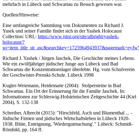
mehrfach in Lübeck und Schwartau zu Besuch gewesen war.
Quellen/Hinweise:
Eine umfangreiche Sammlung von Dokumenten zu Richard J.
Yasek und seiner Familie findet sich in der Yashek Holocaust
Collection: URL:
https://www.jstor.org/site/albright/yashek-
holocaust/?
so=item_title_str_asc&searchkey=1725964943937&pagemark=
Richard J. Yashek / Jürgen Jaschek, Die Geschichte meines Lebens.
Wie ein zwölfjähriger jüdischer Junge aus Lübeck und Bad
Schwartau die Konzentrationslager überlebte. Hg. vom Schulverein
der Geschwister-Prenski-Schule. Lübeck 1998
Kugler-Weiemann, Heidemarie (2004): Stolpersteine in Bad
Schwartau. Ein Ort der Erinnerung für die Familie Jaschek. In:
Informationen zur Schleswig-Holsteinischen Zeitgeschichte 44 (Kiel
2004), S. 132-138
Schreiber, Albrecht (2015): "Hirschfeld, Asch und Blumenthal ... -
Jüdische Firmen und jüdisches Wirtschaftsleben in Lübeck 1920-
1938. Blüte, Enteignung, 'Wiedergutmachung'." Lübeck: Schmidt-
Römhild, pp. 164 ff.