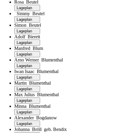
Rosa Beutel
Lageplan
Simmy Beutel
Lageplan
Simon Beutel
Lageplan
Adolf Bierett
Lageplan
Manfred Blum
Lageplan
Arno Werner Blumenthal
Lageplan
Iwan Isaac Blumenthal
Lageplan
Martin Blumenthal
Lageplan
Max Julius Blumenthal
Lageplan
Minna Blumenthal
Lageplan
Alexander Bogdanow
Lageplan
Johanna Bröll geb. Bendix