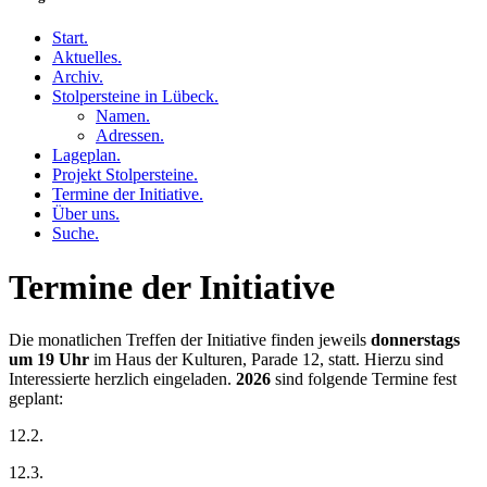
Start
.
Aktuelles
.
Archiv
.
Stolpersteine in Lübeck
.
Namen
.
Adressen
.
Lageplan
.
Projekt Stolpersteine
.
Termine der Initiative
.
Über uns
.
Suche
.
Termine der Initiative
Die monatlichen Treffen der Initiative finden jeweils
donnerstags
um 19 Uhr
im Haus der Kulturen, Parade 12, statt. Hierzu sind
Interessierte herzlich eingeladen.
2026
sind folgende Termine fest
geplant:
12.2.
12.3.