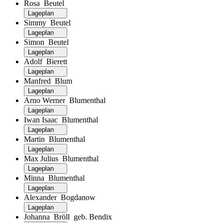
Rosa Beutel
Lageplan
Simmy Beutel
Lageplan
Simon Beutel
Lageplan
Adolf Bierett
Lageplan
Manfred Blum
Lageplan
Arno Werner Blumenthal
Lageplan
Iwan Isaac Blumenthal
Lageplan
Martin Blumenthal
Lageplan
Max Julius Blumenthal
Lageplan
Minna Blumenthal
Lageplan
Alexander Bogdanow
Lageplan
Johanna Bröll geb. Bendix