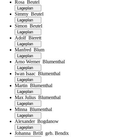
Rosa Beutel
Lageplan
Simmy Beutel
Lageplan
Simon Beutel
Lageplan
Adolf Bierett
Lageplan
Manfred Blum
Lageplan
Arno Werner Blumenthal
Lageplan
Iwan Isaac Blumenthal
Lageplan
Martin Blumenthal
Lageplan
Max Julius Blumenthal
Lageplan
Minna Blumenthal
Lageplan
Alexander Bogdanow
Lageplan
Johanna Bröll geb. Bendix