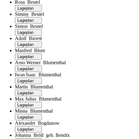
Rosa Beutel
Lageplan
Simmy Beutel
Lageplan
Simon Beutel
Lageplan
Adolf Bierett
Lageplan
Manfred Blum
Lageplan
Arno Werner Blumenthal
Lageplan
Iwan Isaac Blumenthal
Lageplan
Martin Blumenthal
Lageplan
Max Julius Blumenthal
Lageplan
Minna Blumenthal
Lageplan
Alexander Bogdanow
Lageplan
Johanna Bröll geb. Bendix