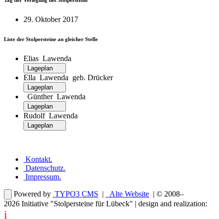
Tag der Verlegung des Stolpersteins
29. Oktober 2017
Liste der Stolpersteine an gleicher Stelle
Elias Lawenda
Lageplan
Ella Lawenda geb. Drücker
Lageplan
Günther Lawenda
Lageplan
Rudolf Lawenda
Lageplan
Kontakt
.
Datenschutz
.
Impressum
.
Powered by
TYPO3 CMS
|
Alte Website
| © 2008–
2026
Initiative "Stolpersteine für Lübeck"
| design and realization:
i
dentity projects – webdesign for you