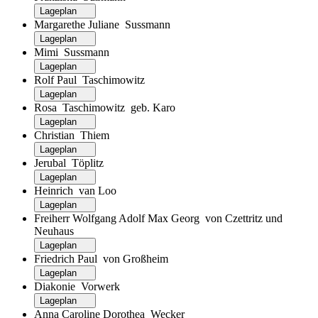
Lageplan
Margarethe Juliane Sussmann
Lageplan
Mimi Sussmann
Lageplan
Rolf Paul Taschimowitz
Lageplan
Rosa Taschimowitz geb. Karo
Lageplan
Christian Thiem
Lageplan
Jerubal Töplitz
Lageplan
Heinrich van Loo
Lageplan
Freiherr Wolfgang Adolf Max Georg von Czettritz und
Neuhaus
Lageplan
Friedrich Paul von Großheim
Lageplan
Diakonie Vorwerk
Lageplan
Anna Caroline Dorothea Wecker