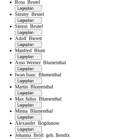
Rosa Beutel
Lageplan
Simmy Beutel
Lageplan
Simon Beutel
Lageplan
Adolf Bierett
Lageplan
Manfred Blum
Lageplan
Arno Werner Blumenthal
Lageplan
Iwan Isaac Blumenthal
Lageplan
Martin Blumenthal
Lageplan
Max Julius Blumenthal
Lageplan
Minna Blumenthal
Lageplan
Alexander Bogdanow
Lageplan
Johanna Bröll geb. Bendix