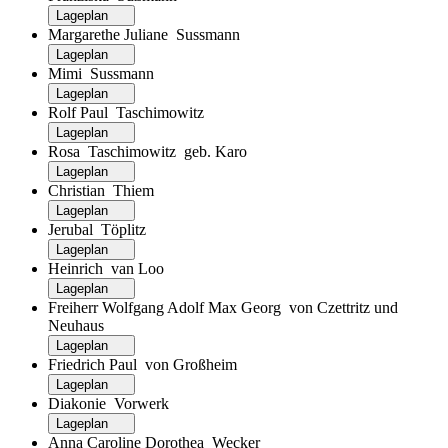
Lageplan
Margarethe Juliane Sussmann
Lageplan
Mimi Sussmann
Lageplan
Rolf Paul Taschimowitz
Lageplan
Rosa Taschimowitz geb. Karo
Lageplan
Christian Thiem
Lageplan
Jerubal Töplitz
Lageplan
Heinrich van Loo
Lageplan
Freiherr Wolfgang Adolf Max Georg von Czettritz und
Neuhaus
Lageplan
Friedrich Paul von Großheim
Lageplan
Diakonie Vorwerk
Lageplan
Anna Caroline Dorothea Wecker