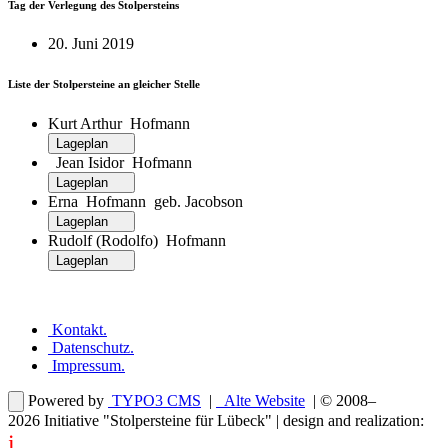
Tag der Verlegung des Stolpersteins
20. Juni 2019
Liste der Stolpersteine an gleicher Stelle
Kurt Arthur Hofmann
Lageplan
Jean Isidor Hofmann
Lageplan
Erna Hofmann geb. Jacobson
Lageplan
Rudolf (Rodolfo) Hofmann
Lageplan
Kontakt
.
Datenschutz
.
Impressum
.
Powered by
TYPO3 CMS
|
Alte Website
| © 2008–
2026
Initiative "Stolpersteine für Lübeck"
| design and realization:
i
dentity projects – webdesign for you