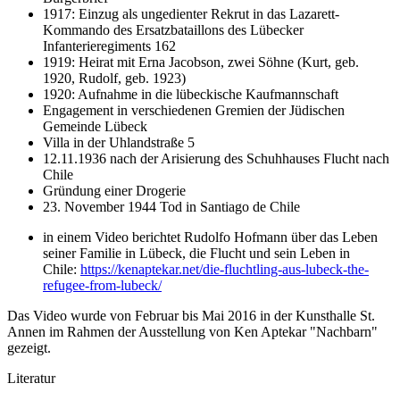
1917: Einzug als ungedienter Rekrut in das Lazarett-
Kommando des Ersatzbataillons des Lübecker
Infanterieregiments 162
1919: Heirat mit Erna Jacobson, zwei Söhne (Kurt, geb.
1920, Rudolf, geb. 1923)
1920: Aufnahme in die lübeckische Kaufmannschaft
Engagement in verschiedenen Gremien der Jüdischen
Gemeinde Lübeck
Villa in der Uhlandstraße 5
12.11.1936 nach der Arisierung des Schuhhauses Flucht nach
Chile
Gründung einer Drogerie
23. November 1944 Tod in Santiago de Chile
in einem Video berichtet Rudolfo Hofmann über das Leben
seiner Familie in Lübeck, die Flucht und sein Leben in
Chile:
https://kenaptekar.net/die-fluchtling-aus-lubeck-the-
refugee-from-lubeck/
Das Video wurde von Februar bis Mai 2016 in der Kunsthalle St.
Annen im Rahmen der Ausstellung von Ken Aptekar "Nachbarn"
gezeigt.
Literatur