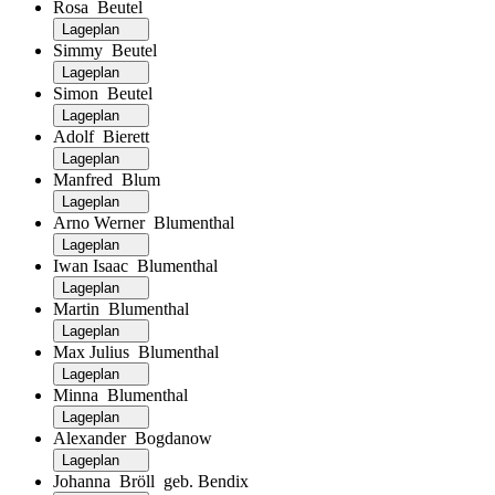
Rosa Beutel
Lageplan
Simmy Beutel
Lageplan
Simon Beutel
Lageplan
Adolf Bierett
Lageplan
Manfred Blum
Lageplan
Arno Werner Blumenthal
Lageplan
Iwan Isaac Blumenthal
Lageplan
Martin Blumenthal
Lageplan
Max Julius Blumenthal
Lageplan
Minna Blumenthal
Lageplan
Alexander Bogdanow
Lageplan
Johanna Bröll geb. Bendix