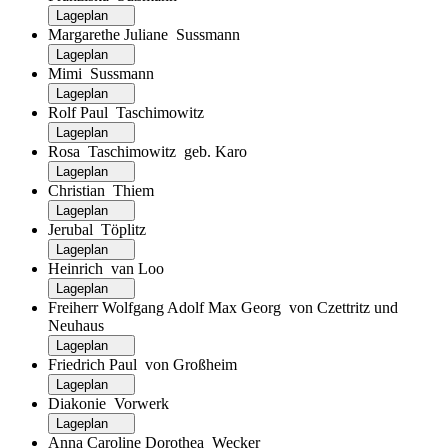
Lageplan
Margarethe Juliane Sussmann
Lageplan
Mimi Sussmann
Lageplan
Rolf Paul Taschimowitz
Lageplan
Rosa Taschimowitz geb. Karo
Lageplan
Christian Thiem
Lageplan
Jerubal Töplitz
Lageplan
Heinrich van Loo
Lageplan
Freiherr Wolfgang Adolf Max Georg von Czettritz und
Neuhaus
Lageplan
Friedrich Paul von Großheim
Lageplan
Diakonie Vorwerk
Lageplan
Anna Caroline Dorothea Wecker