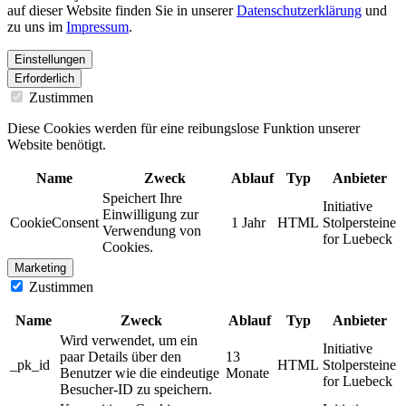
auf dieser Website finden Sie in unserer
Datenschutzerklärung
und
zu uns im
Impressum
.
Einstellungen
Erforderlich
Zustimmen
Diese Cookies werden für eine reibungslose Funktion unserer
Website benötigt.
Name
Zweck
Ablauf
Typ
Anbieter
Speichert Ihre
Initiative
Einwilligung zur
CookieConsent
1 Jahr
HTML
Stolpersteine
Verwendung von
for Luebeck
Cookies.
Marketing
Zustimmen
Name
Zweck
Ablauf
Typ
Anbieter
Wird verwendet, um ein
Initiative
paar Details über den
13
_pk_id
HTML
Stolpersteine
Benutzer wie die eindeutige
Monate
for Luebeck
Besucher-ID zu speichern.