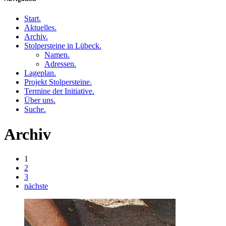
Start
.
Aktuelles
.
Archiv
.
Stolpersteine in Lübeck
.
Namen
.
Adressen
.
Lageplan
.
Projekt Stolpersteine
.
Termine der Initiative
.
Über uns
.
Suche
.
Archiv
1
2
3
nächste