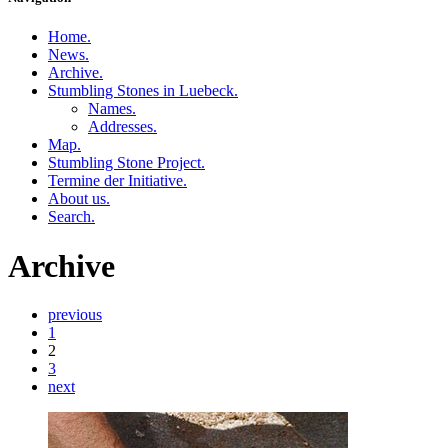
Home
.
News
.
Archive
.
Stumbling Stones in Luebeck
.
Names
.
Addresses
.
Map
.
Stumbling Stone Project
.
Termine der Initiative
.
About us
.
Search
.
Archive
previous
1
2
3
next