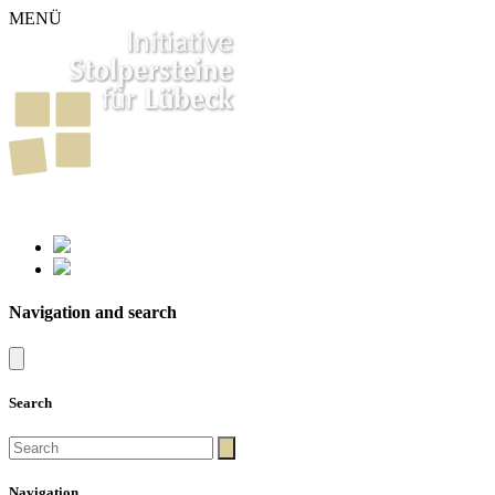
MENÜ
261
Stumbling Stones in Luebeck
Navigation and search
Search
Navigation