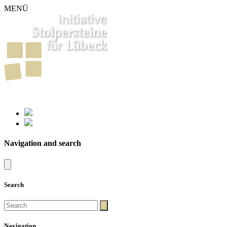
MENÜ
261
Stumbling Stones in Luebeck
Navigation and search
Search
Navigation