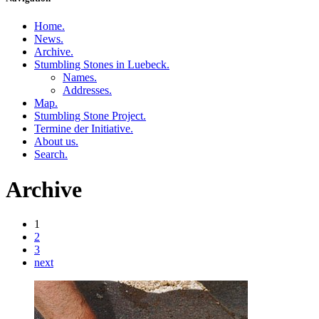
Home
.
News
.
Archive
.
Stumbling Stones in Luebeck
.
Names
.
Addresses
.
Map
.
Stumbling Stone Project
.
Termine der Initiative
.
About us
.
Search
.
Archive
1
2
3
next