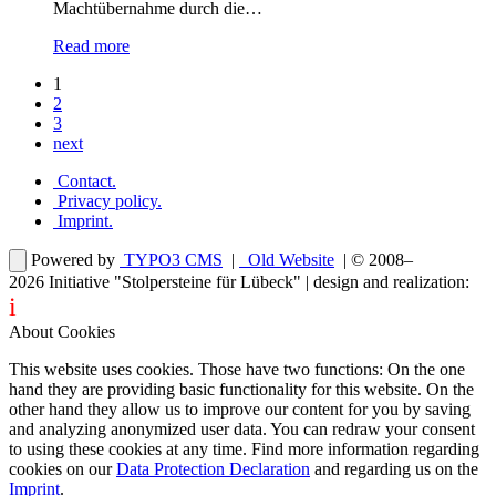
Machtübernahme durch die…
Read more
1
2
3
next
Contact
.
Privacy policy
.
Imprint
.
Powered by
TYPO3 CMS
|
Old Website
| © 2008–
2026
Initiative "Stolpersteine für Lübeck"
| design and realization:
i
dentity projects – webdesign for you
About Cookies
This website uses cookies. Those have two functions: On the one
hand they are providing basic functionality for this website. On the
other hand they allow us to improve our content for you by saving
and analyzing anonymized user data. You can redraw your consent
to using these cookies at any time. Find more information regarding
cookies on our
Data Protection Declaration
and regarding us on the
Imprint
.