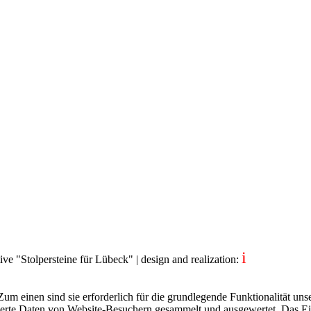
i
tive "Stolpersteine für Lübeck"
| design and realization:
dentity projec
m einen sind sie erforderlich für die grundlegende Funktionalität uns
ierte Daten von Website-Besuchern gesammelt und ausgewertet. Das Ei