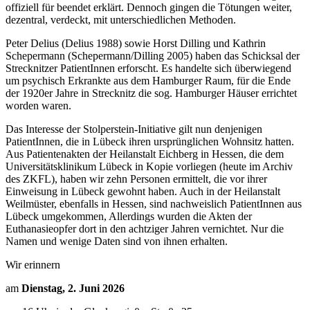
offiziell für beendet erklärt. Dennoch gingen die Tötungen weiter,
dezentral, verdeckt, mit unterschiedlichen Methoden.
Peter Delius (Delius 1988) sowie Horst Dilling und Kathrin
Schepermann (Schepermann/Dilling 2005) haben das Schicksal der
Strecknitzer PatientInnen erforscht. Es handelte sich überwiegend
um psychisch Erkrankte aus dem Hamburger Raum, für die Ende
der 1920er Jahre in Strecknitz die sog. Hamburger Häuser errichtet
worden waren.
Das Interesse der Stolperstein-Initiative gilt nun denjenigen
PatientInnen, die in Lübeck ihren ursprünglichen Wohnsitz hatten.
Aus Patientenakten der Heilanstalt Eichberg in Hessen, die dem
Universitätsklinikum Lübeck in Kopie vorliegen (heute im Archiv
des ZKFL), haben wir zehn Personen ermittelt, die vor ihrer
Einweisung in Lübeck gewohnt haben. Auch in der Heilanstalt
Weilmüster, ebenfalls in Hessen, sind nachweislich PatientInnen aus
Lübeck umgekommen, Allerdings wurden die Akten der
Euthanasieopfer dort in den achtziger Jahren vernichtet. Nur die
Namen und wenige Daten sind von ihnen erhalten.
Wir erinnern
am
Dienstag, 2. Juni 2026