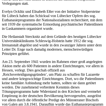
Verlegungen statt.
Evelyn Ocklitz und Elisabeth Eßer von der Initiative Stolpersteine
für Lübeck haben das Schicksal von Lübecker Opfern des sog.
Euthanasieprogramms der Nationalsozialisten recherchiert, mit dem
seit 1939 die systematische Ermordung psychiatrischer PatientInnen
in Gaskammern organisiert wurde.
Die Heilanstalt Strecknitz auf dem Gelände des heutigen Lübecker
Universitätsklinikums Schleswig-Holstein hatte 1912 die sog.
Irrenanstalt abgelöst und wurde in den zwanziger Jahren unter dem
Leiter Dr. Enge nach damalig modernen, menschenwürdigen
Prinzipien geführt.
Am 23. September 1941 wurden im Rahmen einer groß angelegten
Aktion mehr als 600 Patienten in andere Einrichtungen, vor allem in
Hessen, verlegt. Dies geschah offiziell aus
‚Reichsverteidigungsgründen‘, um Platz zu schaffen für Lazarette
und andere kriegswichtige Einrichtungen. Dort, wo die PatientInnen
keine familiäre Anbindung mehr hatten, sollten sie dann getötet
werden. Die zunehmend verbreitete Kenntnis dieses
Tötungsprogramms hatte Widerstand in den Kirchen und vermehrt
Empörung in der deutschen Bevölkerung hervorgerufen, ausgelöst
vor allem durch die öffentliche Predigt des Münsteraner Bischofs
von Galen am 3.8.1941. Daraufhin wurde das Euthanasieprogramm