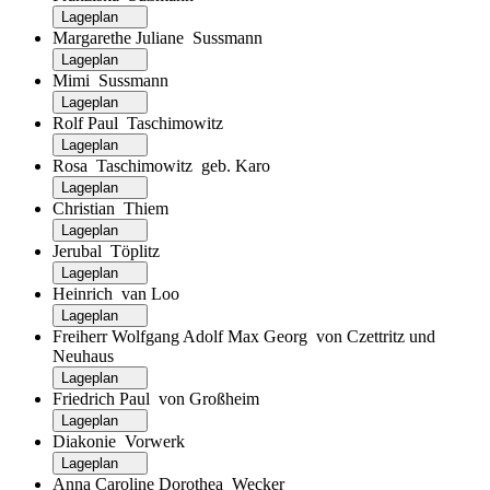
Lageplan
Margarethe Juliane Sussmann
Lageplan
Mimi Sussmann
Lageplan
Rolf Paul Taschimowitz
Lageplan
Rosa Taschimowitz geb. Karo
Lageplan
Christian Thiem
Lageplan
Jerubal Töplitz
Lageplan
Heinrich van Loo
Lageplan
Freiherr Wolfgang Adolf Max Georg von Czettritz und
Neuhaus
Lageplan
Friedrich Paul von Großheim
Lageplan
Diakonie Vorwerk
Lageplan
Anna Caroline Dorothea Wecker