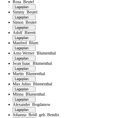
Rosa Beutel
Lageplan
Simmy Beutel
Lageplan
Simon Beutel
Lageplan
Adolf Bierett
Lageplan
Manfred Blum
Lageplan
Arno Werner Blumenthal
Lageplan
Iwan Isaac Blumenthal
Lageplan
Martin Blumenthal
Lageplan
Max Julius Blumenthal
Lageplan
Minna Blumenthal
Lageplan
Alexander Bogdanow
Lageplan
Johanna Bröll geb. Bendix