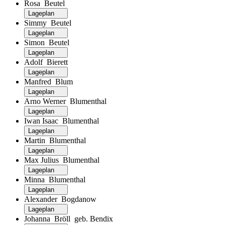
Rosa Beutel
Lageplan
Simmy Beutel
Lageplan
Simon Beutel
Lageplan
Adolf Bierett
Lageplan
Manfred Blum
Lageplan
Arno Werner Blumenthal
Lageplan
Iwan Isaac Blumenthal
Lageplan
Martin Blumenthal
Lageplan
Max Julius Blumenthal
Lageplan
Minna Blumenthal
Lageplan
Alexander Bogdanow
Lageplan
Johanna Bröll geb. Bendix