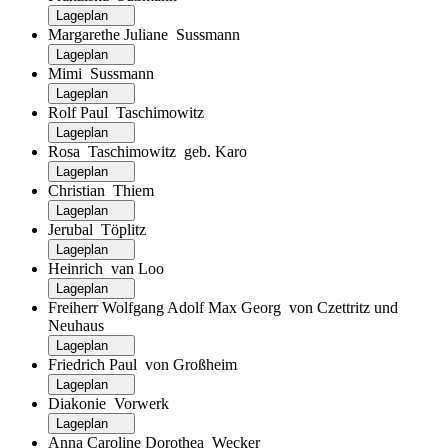
Lageplan
Margarethe Juliane Sussmann
Lageplan
Mimi Sussmann
Lageplan
Rolf Paul Taschimowitz
Lageplan
Rosa Taschimowitz geb. Karo
Lageplan
Christian Thiem
Lageplan
Jerubal Töplitz
Lageplan
Heinrich van Loo
Lageplan
Freiherr Wolfgang Adolf Max Georg von Czettritz und
Neuhaus
Lageplan
Friedrich Paul von Großheim
Lageplan
Diakonie Vorwerk
Lageplan
Anna Caroline Dorothea Wecker